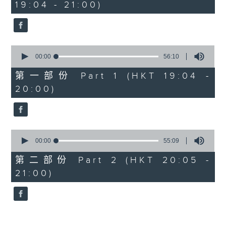
19:04 - 21:00)
50
minutes,
59
seconds
0
seconds
00:00
56:10
of
56
第一部份 Part 1 (HKT 19:04 -
minutes,
20:00)
10
seconds
0
seconds
00:00
55:09
of
55
第二部份 Part 2 (HKT 20:05 -
minutes,
21:00)
9
seconds