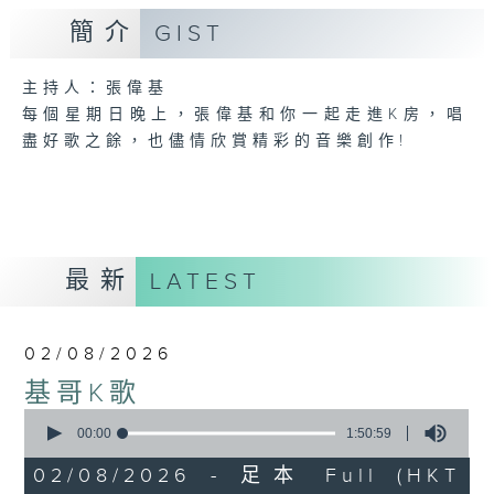
簡介
GIST
主持人：張偉基
每個星期日晚上，張偉基和你一起走進K房，唱
盡好歌之餘，也儘情欣賞精彩的音樂創作!
最新
LATEST
02/08/2026
基哥K歌
0
seconds
00:00
1:50:59
of
1
02/08/2026 - 足本 Full (HKT
hour,