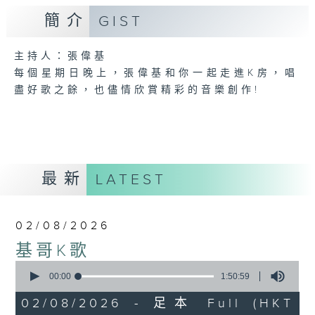
簡介
GIST
主持人：張偉基
每個星期日晚上，張偉基和你一起走進K房，唱
盡好歌之餘，也儘情欣賞精彩的音樂創作!
最新
LATEST
02/08/2026
基哥K歌
0
seconds
00:00
1:50:59
of
1
02/08/2026 - 足本 Full (HKT
hour,