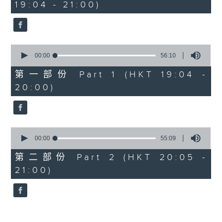
19:04 - 21:00)
50
minutes,
59
seconds
0
seconds
00:00
56:10
of
56
第一部份 Part 1 (HKT 19:04 -
minutes,
20:00)
10
seconds
0
seconds
00:00
55:09
of
55
第二部份 Part 2 (HKT 20:05 -
minutes,
21:00)
9
seconds