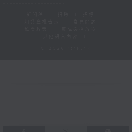
新聞稿
|
招聘
|
招標
|
知識產權告示
|
常見問題
|
私隱政策
|
無障礙播放器
|
其他語言內容
|
© 2026 rthk.hk