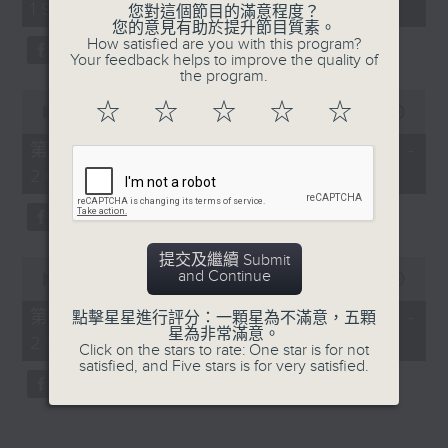
19:04 - 21:00)
50
您對這個節目的滿意程度？
minutes,
您的意見有助於提升節目質素。
59
How satisfied are you with this program?
seconds
Your feedback helps to improve the quality of
the program.
0
☆
☆
☆
☆
☆
seconds
00:00
56:10
of
56
第一部份 Part 1 (HKT 19:04 -
minutes,
20:00)
10
seconds
提交及繼續 Submit
0
and Continue
seconds
00:00
55:09
of
55
第二部份 Part 2 (HKT 20:05 -
點擊星星進行評分：一顆星為不滿意，五顆
minutes,
星為非常滿意。
21:00)
9
Click on the stars to rate: One star is for not
seconds
satisfied, and Five stars is for very satisfied.