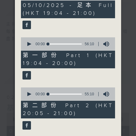
1
05/10/2025 - 足本 Full
簡介
GIST
hour,
(HKT 19:04 - 21:00)
51
minutes,
0
主持人：張偉基
seconds
每個星期日晚上，張偉基和你一起走進K房，唱
盡好歌之餘，也儘情欣賞精彩的音樂創作!
0
seconds
00:00
56:10
of
56
第一部份 Part 1 (HKT
minutes,
19:04 - 20:00)
10
seconds
最新
LATEST
0
seconds
00:00
55:10
02/08/2026
of
55
第二部份 Part 2 (HKT
基哥K歌
minutes,
20:05 - 21:00)
10
0
seconds
seconds
00:00
1:50:59
of
1
02/08/2026 - 足本 Full (HKT
hour,