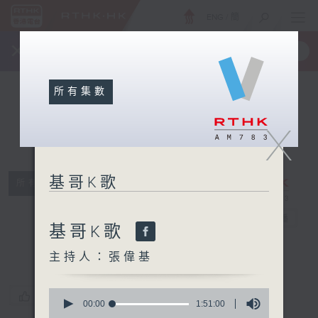
ENG
/
簡
×
全新 RTHK On The Go
取得
一手掌握 RTHK 電台、電視節目
所有集數
X
基哥K歌
所有集數
基哥K歌
電台直播
基哥K歌
主持人：張偉基
0
您喜歡這個節目嗎?
seconds
00:00
1:51:00
of