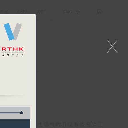
重溫
APPS
我們
ENG
/
簡
X
唱盡好歌之餘，也儘情欣賞精彩的音樂創