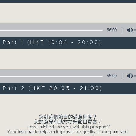
作!
Volume
56:00
art 1 (HKT 19:04 - 20:00)
Volume
02/08/2026
基哥K歌
55:09
0
seconds
00:00
of
art 2 (HKT 20:05 - 21:00)
1
02/08/2026 - 足本 Full (HKT 19:04 
hour,
Volume
50
minutes,
59
seconds
Volume
您對這個節目的滿意程度？
90%
您的意見有助於提升節目質素。
0
How satisfied are you with this program?
seconds
00:00
Your feedback helps to improve the quality of the program.
of