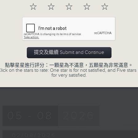
56
☆
☆
☆
☆
☆
第一部份 Part 1 (HKT 19:04 - 20:00
minutes,
10
seconds
Volume
90%
0
seconds
00:00
of
55
提交及繼續 Submit and Continue
第二部份 Part 2 (HKT 20:05 - 21:00
minutes,
9
點擊星星進行評分：一顆星為不滿意，五顆星為非常滿意。
seconds
Volume
lick on the stars to rate: One star is for not satisfied, and Five stars 
90%
for very satisfied.
05 - 08
2026
02/08/2026