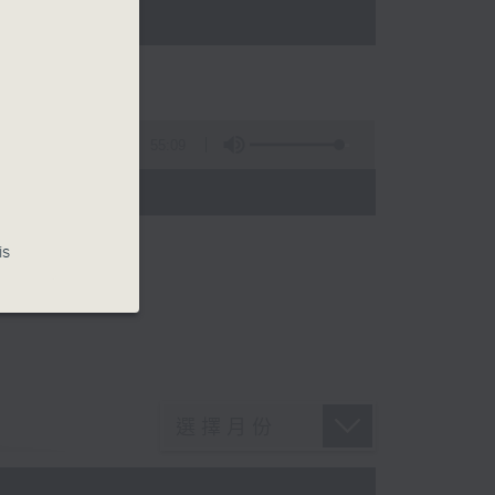
)
55:09
)
is