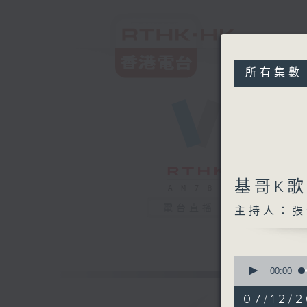
所有集數
基哥K
電台直播
主持人：張
0
seconds
00:00
of
1
07/12/2
hour,