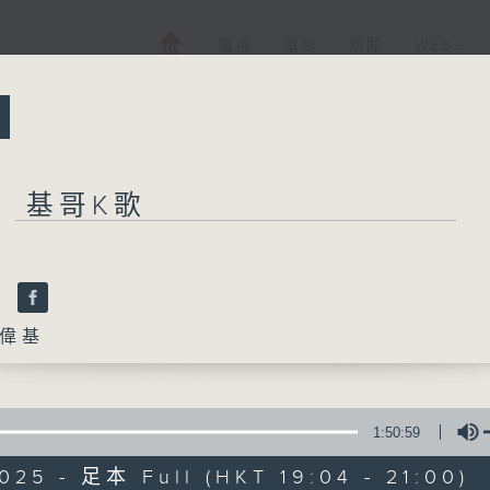
電視
電台
新聞
WEB+
所有集數
基哥K歌
基哥K歌
歌
偉基
您喜歡這個節目嗎?
1:50:59
主持人：張偉基
025 - 足本 Full (HKT 19:04 - 21:00)
每個星期日晚上，張偉基和你一起走進K房，