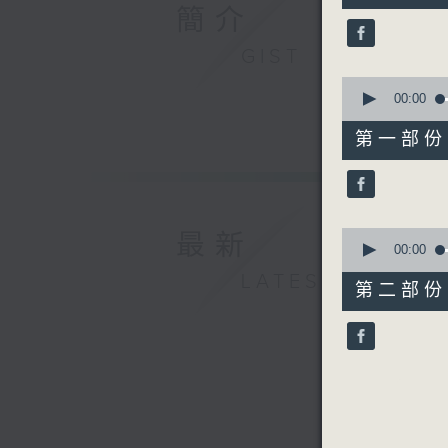
50
簡介
minutes,
59
GIST
seconds
90%
0
seconds
00:00
of
56
第一部份 P
minutes,
0
seconds
90%
0
最新
seconds
00:00
of
LATEST
55
第二部份 P
minutes,
9
seconds
90%