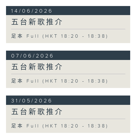
14/06/2026
五台新歌推介
足本 Full (HKT 18:20 - 18:38)
07/06/2026
五台新歌推介
足本 Full (HKT 18:20 - 18:38)
31/05/2026
五台新歌推介
足本 Full (HKT 18:20 - 18:38)