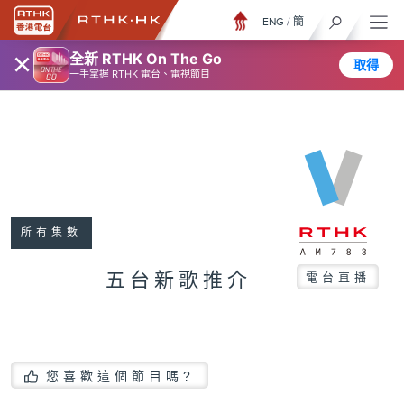
ENG
/
簡
×
全新 RTHK On The Go
取得
一手掌握 RTHK 電台、電視節目
所有集數
五台新歌推介
電台直播
您喜歡這個節目嗎?