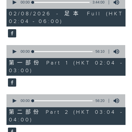
seconds
00:00
3:44:00
of
3
02/08/2026 - 足本 Full (HKT
hours,
02:04 - 06:00)
44
minutes,
0
seconds
0
seconds
00:00
56:10
of
56
第一部份 Part 1 (HKT 02:04 -
minutes,
03:00)
10
seconds
0
seconds
00:00
56:20
of
56
第二部份 Part 2 (HKT 03:04 -
minutes,
04:00)
20
seconds