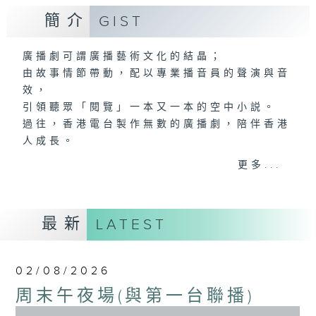
簡介
GIST
廣播劇可謂廣播藝術文化的結晶；
由故事情節帶動，配以專業播音員的聲演與音
效，
引領聽眾「閱覽」一本又一本的空中小説。
過往，香港電台製作無數的廣播劇，陪伴香港
人成長。
從不同年代的廣播劇中，可以窺探當時的社會
更多...
民生，見證歷史的變遷。
《周未午夜場》將會播放歷年的經典廣播劇，
讓香港電台文化寶庫一一重現！
最新
LATEST
編導：談月好
監製：張璧賢
02/08/2026
周末午夜場(與第一台聯播)
0