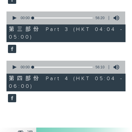
0
seconds
00:00
56:20
of
56
第三部份 Part 3 (HKT 04:04 -
minutes,
05:00)
20
seconds
0
seconds
00:00
56:10
of
56
第四部份 Part 4 (HKT 05:04 -
minutes,
06:00)
10
seconds