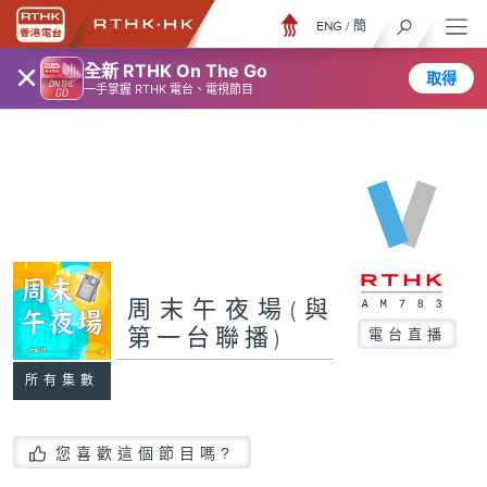
ENG
/
簡
×
全新 RTHK On The Go
取得
一手掌握 RTHK 電台、電視節目
周末午夜場(與
第一台聯播)
電台直播
所有集數
您喜歡這個節目嗎?