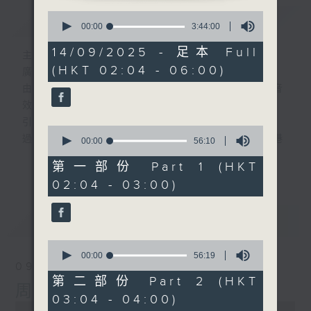
0
簡介
GIST
seconds
00:00
3:44:00
of
3
14/09/2025 - 足本 Full
主持人：-
hours,
(HKT 02:04 - 06:00)
44
廣播劇可謂廣播藝術文化的結晶；
minutes,
由故事情節帶動，配以專業播音員的聲演與音
0
seconds
效，
引領聽眾「閱覽」一本又一本的空中小説。
0
過往，香港電台製作無數的廣播劇，陪伴香港
seconds
00:00
56:10
of
人成長。
更多...
56
第一部份 Part 1 (HKT
從不同年代的廣播劇中，可以窺探當時的社會
minutes,
02:04 - 03:00)
10
民生，見證歷史的變遷。
seconds
《周未午夜場》將會播放歷年的經典廣播劇，
最新
LATEST
讓香港電台文化寶庫一一重現！
0
seconds
編導：談月好
00:00
56:19
09/08/2026
of
監製：張璧賢
56
第二部份 Part 2 (HKT
周末午夜場(與第一台聯播)
minutes,
03:04 - 04:00)
19
0