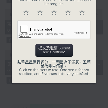
Your feedback helps to improve the quality of
the program.
0
☆
☆
☆
☆
☆
seconds
00:00
56:20
of
56
第三部份 Part 3 (HKT 04:04 -
minutes,
05:00)
20
seconds
提交及繼續 Submit
0
and Continue
seconds
00:00
56:10
of
點擊星星進行評分：一顆星為不滿意，五顆
56
第四部份 Part 4 (HKT 05:04 -
星為非常滿意。
minutes,
Click on the stars to rate: One star is for not
06:00)
10
satisfied, and Five stars is for very satisfied.
seconds