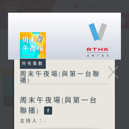
ENG
/
簡
×
全新 RTHK On The Go
取得
一手掌握 RTHK 電台、電視節目
所有集數
X
周末午夜場(與第一台聯
播)
周末午夜場(與
第一台聯播)
電台直播
周末午夜場(與第一台
所有集數
聯播)
您喜歡這個節目嗎?
主持人：-