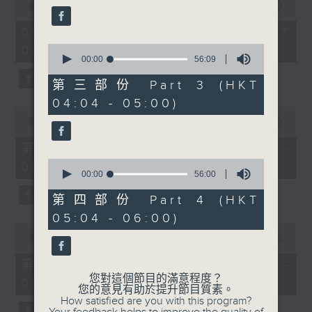
seconds
seconds
00:00
3:44:00
of
3
09/08/2026 - 足本 Full (HKT
hours,
0
02:04 - 06:00)
44
seconds
00:00
56:09
minutes,
of
0
56
seconds
第三部份 Part 3 (HKT
minutes,
04:04 - 05:00)
9
0
seconds
seconds
00:00
56:10
of
56
第一部份 Part 1 (HKT 02:04 -
minutes,
0
03:00)
10
seconds
00:00
56:00
seconds
of
56
第四部份 Part 4 (HKT
minutes,
05:04 - 06:00)
0
0
seconds
seconds
00:00
56:19
of
56
第二部份 Part 2 (HKT 03:04 -
minutes,
您對這個節目的滿意程度？
04:00)
19
您的意見有助於提升節目質素。
seconds
How satisfied are you with this program?