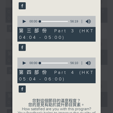
seconds
seconds
00:00
3:44:00
of
3
02/08/2026 - 足本 Full (HKT
hours,
0
02:04 - 06:00)
44
seconds
00:00
56:19
minutes,
of
0
56
seconds
第三部份 Part 3 (HKT
minutes,
04:04 - 05:00)
19
0
seconds
seconds
00:00
56:10
of
56
第一部份 Part 1 (HKT 02:04 -
minutes,
0
03:00)
10
seconds
00:00
56:10
seconds
of
56
第四部份 Part 4 (HKT
minutes,
05:04 - 06:00)
10
0
seconds
seconds
00:00
56:20
of
56
第二部份 Part 2 (HKT 03:04 -
minutes,
您對這個節目的滿意程度？
04:00)
20
您的意見有助於提升節目質素。
seconds
How satisfied are you with this program?