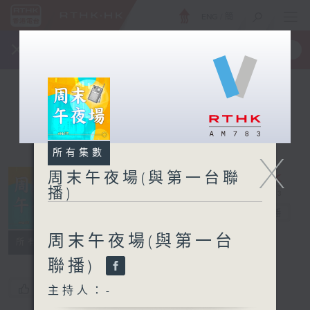
ENG
/
簡
×
全新 RTHK On The Go
取得
一手掌握 RTHK 電台、電視節目
所有集數
X
周末午夜場(與第一台聯
播)
周末午夜場(與
第一台聯播)
電台直播
周末午夜場(與第一台
所有集數
聯播)
您喜歡這個節目嗎?
主持人：-