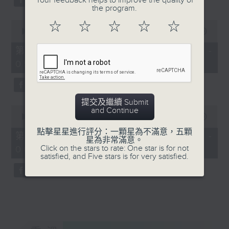
Your feedback helps to improve the quality of
the program.
0
☆
☆
☆
☆
☆
seconds
00:00
56:20
of
56
第三部份 Part 3 (HKT 04:04 -
minutes,
05:00)
20
seconds
提交及繼續 Submit
0
and Continue
seconds
00:00
56:10
of
點擊星星進行評分：一顆星為不滿意，五顆
56
第四部份 Part 4 (HKT 05:04 -
星為非常滿意。
minutes,
Click on the stars to rate: One star is for not
06:00)
10
satisfied, and Five stars is for very satisfied.
seconds