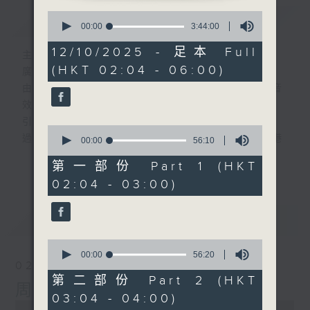
0
簡介
GIST
seconds
00:00
3:44:00
of
3
12/10/2025 - 足本 Full
主持人：-
hours,
(HKT 02:04 - 06:00)
44
廣播劇可謂廣播藝術文化的結晶；
minutes,
由故事情節帶動，配以專業播音員的聲演與音
0
seconds
效，
引領聽眾「閱覽」一本又一本的空中小説。
0
過往，香港電台製作無數的廣播劇，陪伴香港
seconds
00:00
56:10
of
人成長。
更多...
56
第一部份 Part 1 (HKT
從不同年代的廣播劇中，可以窺探當時的社會
minutes,
02:04 - 03:00)
10
民生，見證歷史的變遷。
seconds
《周未午夜場》將會播放歷年的經典廣播劇，
最新
LATEST
讓香港電台文化寶庫一一重現！
0
seconds
編導：談月好
00:00
56:20
02/08/2026
of
監製：張璧賢
56
第二部份 Part 2 (HKT
周末午夜場(與第一台聯播)
minutes,
03:04 - 04:00)
20
0