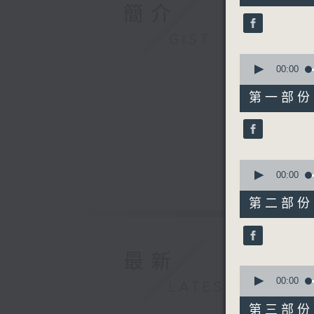
44
簡介
minutes,
0
GIST
seconds
90%
0
seconds
00:00
of
56
第一部份 P
minutes,
10
seconds
90%
0
seconds
00:00
of
56
第二部份 P
minutes,
19
seconds
90%
最新
0
seconds
00:00
LATEST
of
56
第三部份 P