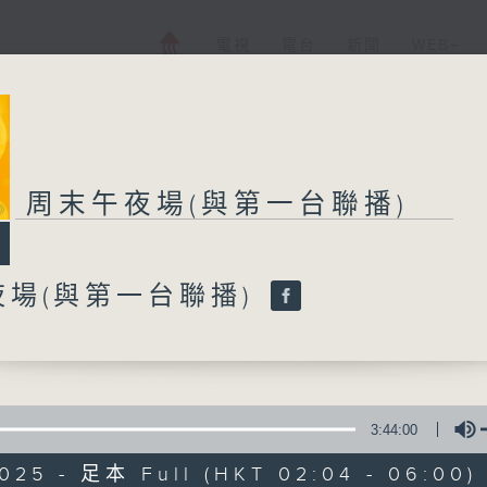
電視
電台
新聞
WEB+
周末午夜場(與第一台聯播)
周末午夜場(與第一
夜場(與第一台聯播)
所有集數
您喜歡這個節目嗎?
3:44:00
主持人：-
2025 - 足本 Full (HKT 02:04 - 06:00)
廣播劇可謂廣播藝術文化的結晶；