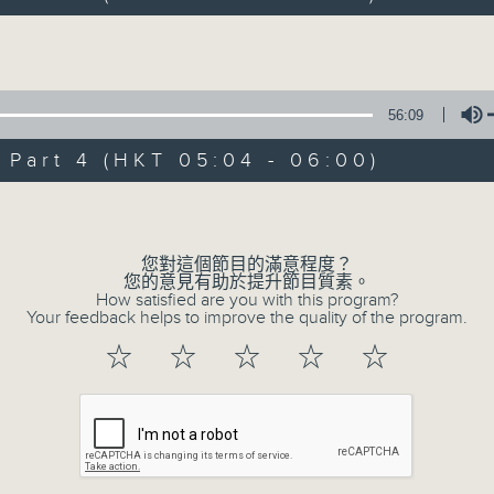
hours,
44
minutes,
Volume
0
seconds
Volume
90%
0
56:09
seconds
00:00
of
56
art 4 (HKT 05:04 - 06:00)
第一部份 Part 1 (HKT 02:04 - 03:00
minutes,
10
Volume
seconds
Volume
90%
您對這個節目的滿意程度？
0
您的意見有助於提升節目質素。
seconds
00:00
How satisfied are you with this program?
of
Your feedback helps to improve the quality of the program.
56
第二部份 Part 2 (HKT 03:04 - 04:00
minutes,
☆
☆
☆
☆
☆
20
seconds
Volume
90%
0
seconds
00:00
of
56