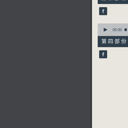
minutes,
9
seconds
90%
0
seconds
00:00
of
56
第四部份 P
minutes,
9
seconds
90%