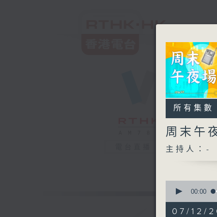
所有集數
周末午
電台直播
主持人：-
0
seconds
00:00
of
3
07/12/
hours,