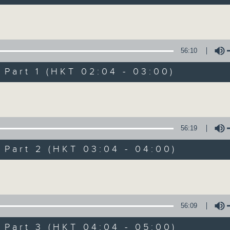
由故事情節帶動，配以專業播音員的聲演與音
引領聽眾「閱覽」一本又一本的空中小説。
Volume
過往，香港電台製作無數的廣播劇，陪伴香港
從不同年代的廣播劇中，可以窺探當時的社會
56:10
《周未午夜場》將會播放歷年的經典廣播劇，
art 1 (HKT 02:04 - 03:00)
讓香港電台文化寶庫一一重現！
Volume
編導：談月好
監製：張璧賢
56:19
art 2 (HKT 03:04 - 04:00)
02/08/2026
Volume
周末午夜場(與第一台聯播)
0
seconds
00:00
56:09
of
3
art 3 (HKT 04:04 - 05:00)
02/08/2026 - 足本 Full (HKT 02:04