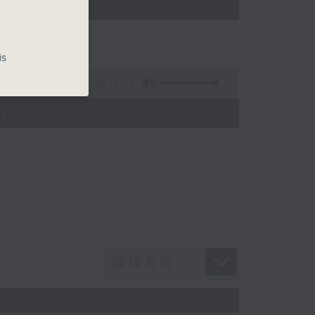
)
is
56:10
)