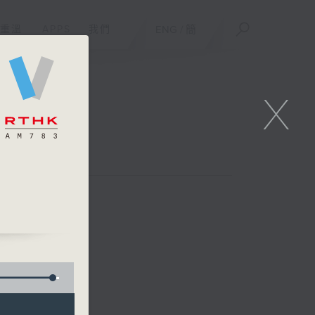
重溫
APPS
我們
ENG
/
簡
X
台聯播)