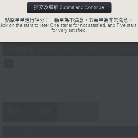
第三部份 Part 3 (HKT 04:04 - 05:00
minutes,
提交及繼續 Submit and Continue
20
seconds
Volume
90%
點擊星星進行評分：一顆星為不滿意，五顆星為非常滿意。
lick on the stars to rate: One star is for not satisfied, and Five stars 
for very satisfied.
0
seconds
00:00
of
56
第四部份 Part 4 (HKT 05:04 - 06:00
minutes,
10
seconds
Volume
90%
05 - 08
2026
02/08/2026