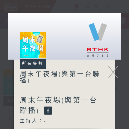
ENG
/
簡
×
全新 RTHK On The Go
取得
一手掌握 RTHK 電台、電視節目
所有集數
X
周末午夜場(與第一台聯
播)
周末午夜場(與
第一台聯播)
電台直播
周末午夜場(與第一台
所有集數
聯播)
您喜歡這個節目嗎?
主持人：-