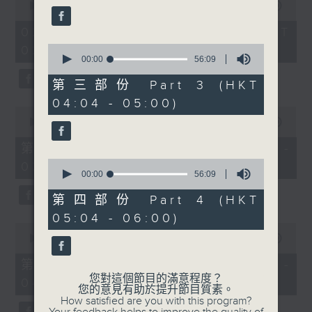
seconds
seconds
00:00
3:44:00
of
3
02/08/2026 - 足本 Full (HKT
hours,
0
02:04 - 06:00)
44
seconds
00:00
56:09
minutes,
of
0
56
seconds
第三部份 Part 3 (HKT
minutes,
04:04 - 05:00)
9
0
seconds
seconds
00:00
56:10
of
56
第一部份 Part 1 (HKT 02:04 -
minutes,
0
03:00)
10
seconds
00:00
56:09
seconds
of
56
第四部份 Part 4 (HKT
minutes,
05:04 - 06:00)
9
0
seconds
seconds
00:00
56:20
of
56
第二部份 Part 2 (HKT 03:04 -
minutes,
您對這個節目的滿意程度？
04:00)
20
您的意見有助於提升節目質素。
seconds
How satisfied are you with this program?