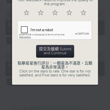
Your feedback helps to improve the quality of
the program.
0
☆
☆
☆
☆
☆
seconds
00:00
56:20
of
56
第三部份 Part 3 (HKT 04:04 -
minutes,
05:00)
20
seconds
提交及繼續 Submit
0
and Continue
seconds
00:00
56:10
of
點擊星星進行評分：一顆星為不滿意，五顆
56
第四部份 Part 4 (HKT 05:04 -
星為非常滿意。
minutes,
Click on the stars to rate: One star is for not
06:00)
10
satisfied, and Five stars is for very satisfied.
seconds