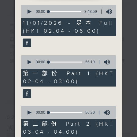
0
簡介
GIST
seconds
00:00
3:43:59
of
3
11/01/2026 - 足本 Full
主持人：-
hours,
(HKT 02:04 - 06:00)
43
廣播劇可謂廣播藝術文化的結晶；
minutes,
由故事情節帶動，配以專業播音員的聲演與音
59
seconds
效，
引領聽眾「閱覽」一本又一本的空中小説。
0
過往，香港電台製作無數的廣播劇，陪伴香港
seconds
00:00
56:10
of
人成長。
更多...
56
第一部份 Part 1 (HKT
從不同年代的廣播劇中，可以窺探當時的社會
minutes,
02:04 - 03:00)
10
民生，見證歷史的變遷。
seconds
《周未午夜場》將會播放歷年的經典廣播劇，
最新
LATEST
讓香港電台文化寶庫一一重現！
0
seconds
編導：談月好
00:00
56:20
02/08/2026
of
監製：張璧賢
56
第二部份 Part 2 (HKT
周末午夜場(與第一台聯播)
minutes,
03:04 - 04:00)
20
0