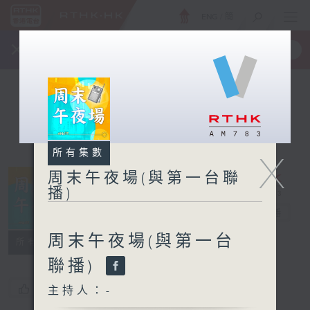
ENG
/
簡
×
全新 RTHK On The Go
取得
一手掌握 RTHK 電台、電視節目
所有集數
X
周末午夜場(與第一台聯
播)
周末午夜場(與
第一台聯播)
電台直播
周末午夜場(與第一台
所有集數
聯播)
您喜歡這個節目嗎?
主持人：-