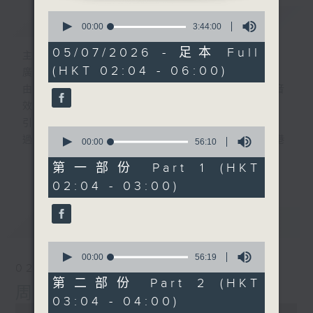
0
簡介
GIST
seconds
00:00
3:44:00
of
3
05/07/2026 - 足本 Full
主持人：-
hours,
(HKT 02:04 - 06:00)
44
廣播劇可謂廣播藝術文化的結晶；
minutes,
由故事情節帶動，配以專業播音員的聲演與音
0
seconds
效，
引領聽眾「閱覽」一本又一本的空中小説。
0
過往，香港電台製作無數的廣播劇，陪伴香港
seconds
00:00
56:10
of
人成長。
更多...
56
第一部份 Part 1 (HKT
從不同年代的廣播劇中，可以窺探當時的社會
minutes,
02:04 - 03:00)
10
民生，見證歷史的變遷。
seconds
《周未午夜場》將會播放歷年的經典廣播劇，
最新
LATEST
讓香港電台文化寶庫一一重現！
0
seconds
編導：談月好
00:00
56:19
02/08/2026
of
監製：張璧賢
56
第二部份 Part 2 (HKT
周末午夜場(與第一台聯播)
minutes,
03:04 - 04:00)
19
0