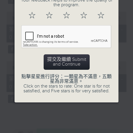
Your feedback helps to improve the quality of
the program.
0
☆
☆
☆
☆
☆
seconds
00:00
56:20
of
56
第三部份 Part 3 (HKT 04:04 -
minutes,
05:00)
20
seconds
提交及繼續 Submit
0
and Continue
seconds
00:00
56:10
of
點擊星星進行評分：一顆星為不滿意，五顆
56
第四部份 Part 4 (HKT 05:04 -
星為非常滿意。
minutes,
Click on the stars to rate: One star is for not
06:00)
10
satisfied, and Five stars is for very satisfied.
seconds