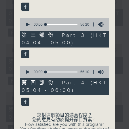
seconds
seconds
00:00
3:44:00
of
3
02/08/2026 - 足本 Full (HKT
hours,
0
02:04 - 06:00)
44
seconds
00:00
56:20
minutes,
of
0
56
seconds
第三部份 Part 3 (HKT
minutes,
04:04 - 05:00)
20
0
seconds
seconds
00:00
56:10
of
56
第一部份 Part 1 (HKT 02:04 -
minutes,
0
03:00)
10
seconds
00:00
56:10
seconds
of
56
第四部份 Part 4 (HKT
minutes,
05:04 - 06:00)
10
0
seconds
seconds
00:00
56:20
of
56
第二部份 Part 2 (HKT 03:04 -
minutes,
您對這個節目的滿意程度？
04:00)
20
您的意見有助於提升節目質素。
seconds
How satisfied are you with this program?