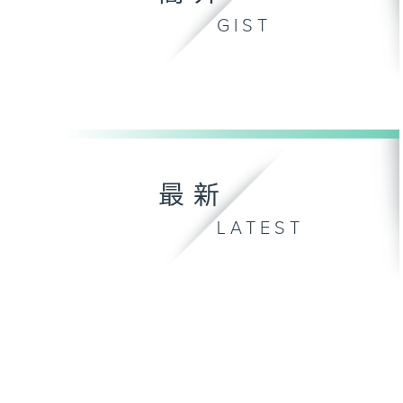
GIST
最新
LATEST