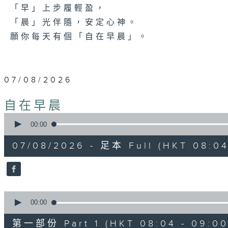
「早」上步履輕盈，
「晨」光伴隨，安定心神。
願你每天有個「自在早晨」。
07/08/2026
自在早晨
0
seconds
00:00
of
1
07/08/2026 - 足本 Full (HKT 08:04
hour,
51
minutes,
59
seconds
Volume
90%
0
seconds
00:00
of
56
第一部份 Part 1 (HKT 08:04 - 09:00
minutes,