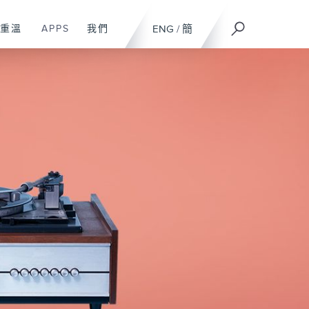
重溫
APPS
我們
ENG
/
簡