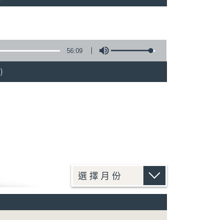
56:09
)