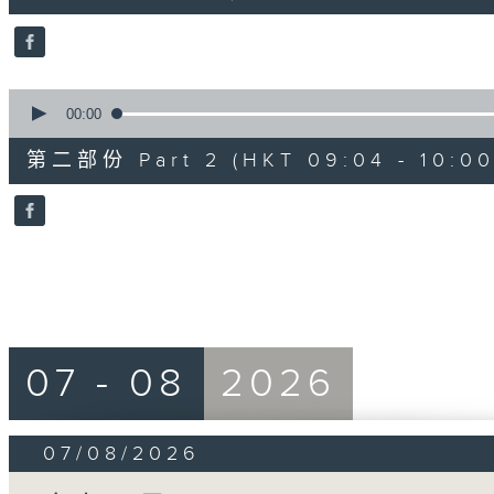
0
seconds
Volume
90%
0
seconds
00:00
of
56
第二部份 Part 2 (HKT 09:04 - 10:00
minutes,
9
seconds
Volume
90%
07 - 08
2026
07/08/2026