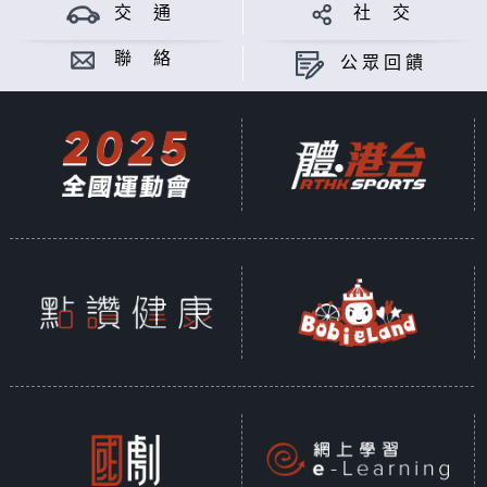
交 通
社 交
聯 絡
公眾回饋