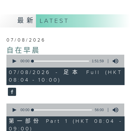
最新
LATEST
07/08/2026
自在早晨
0
seconds
00:00
1:51:59
of
1
07/08/2026 - 足本 Full (HKT
hour,
08:04 - 10:00)
51
minutes,
59
seconds
0
seconds
00:00
56:00
of
56
第一部份 Part 1 (HKT 08:04 -
minutes,
09:00)
0