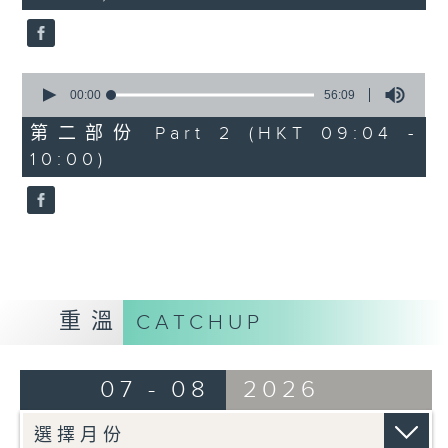
seconds
0
seconds
00:00
56:09
of
56
第二部份 Part 2 (HKT 09:04 -
minutes,
10:00)
9
seconds
重溫
CATCHUP
07 - 08
2026