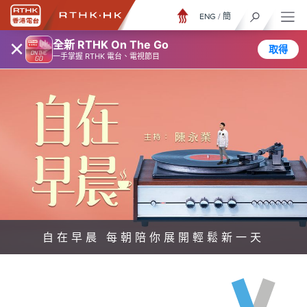
ENG
/
簡
×
全新 RTHK On The Go
取得
一手掌握 RTHK 電台、電視節目
自在早晨 每朝陪你展開輕鬆新一天