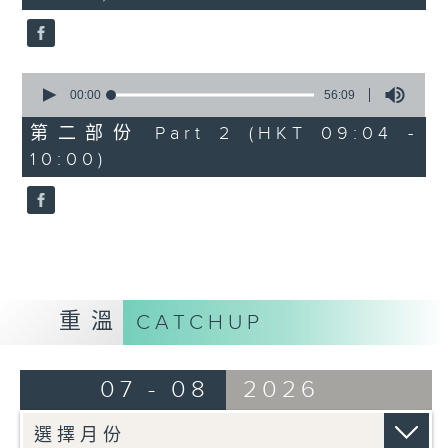
seconds
0
seconds
00:00
56:09
of
56
第二部份 Part 2 (HKT 09:04 -
minutes,
10:00)
9
seconds
重溫
CATCHUP
07 - 08
2026