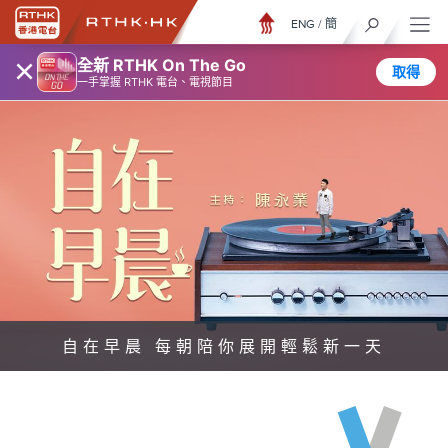
ENG
/
簡
×
全新 RTHK On The Go
取得
一手掌握 RTHK 電台、電視節目
自在早晨 每朝陪你展開輕鬆新一天