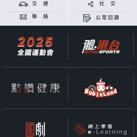
交 通
社 交
聯 絡
公眾回饋