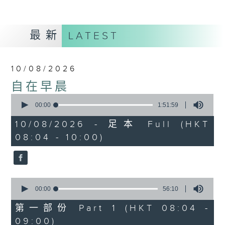
最新
LATEST
10/08/2026
自在早晨
0
seconds
00:00
1:51:59
of
1
10/08/2026 - 足本 Full (HKT
hour,
08:04 - 10:00)
51
minutes,
59
seconds
0
seconds
00:00
56:10
of
56
第一部份 Part 1 (HKT 08:04 -
minutes,
09:00)
10