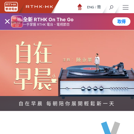
ENG
/
簡
×
全新 RTHK On The Go
取得
一手掌握 RTHK 電台、電視節目
自在早晨 每朝陪你展開輕鬆新一天