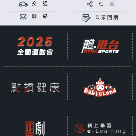
交 通
社 交
聯 絡
公眾回饋