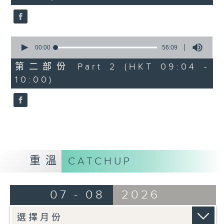
seconds
0
seconds
00:00
56:09
of
56
第二部份 Part 2 (HKT 09:04 -
minutes,
10:00)
9
seconds
重溫
CATCHUP
07 - 08
2026