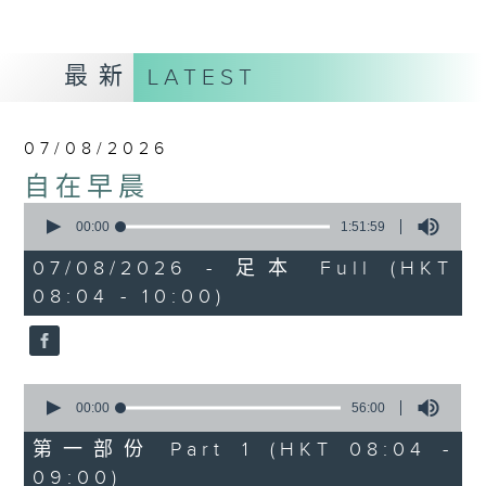
最新
LATEST
07/08/2026
自在早晨
0
seconds
00:00
1:51:59
of
1
07/08/2026 - 足本 Full (HKT
hour,
08:04 - 10:00)
51
minutes,
59
seconds
0
seconds
00:00
56:00
of
56
第一部份 Part 1 (HKT 08:04 -
minutes,
09:00)
0