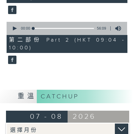
seconds
0
seconds
00:00
56:09
of
56
第二部份 Part 2 (HKT 09:04 -
minutes,
10:00)
9
seconds
重溫
CATCHUP
07 - 08
2026