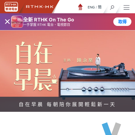
ENG
/
簡
×
全新 RTHK On The Go
取得
一手掌握 RTHK 電台、電視節目
自在早晨 每朝陪你展開輕鬆新一天