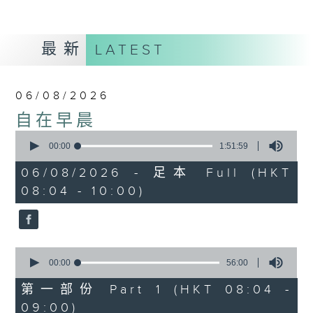
最新
LATEST
06/08/2026
自在早晨
0
seconds
00:00
1:51:59
of
1
06/08/2026 - 足本 Full (HKT
hour,
08:04 - 10:00)
51
minutes,
59
seconds
0
seconds
00:00
56:00
of
56
第一部份 Part 1 (HKT 08:04 -
minutes,
09:00)
0