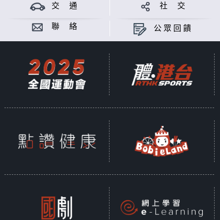
交 通
社 交
聯 絡
公眾回饋