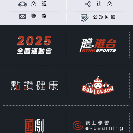
交 通
社 交
聯 絡
公眾回饋