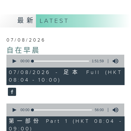
最新
LATEST
07/08/2026
自在早晨
0
seconds
00:00
1:51:59
of
1
07/08/2026 - 足本 Full (HKT
hour,
08:04 - 10:00)
51
minutes,
59
seconds
0
seconds
00:00
56:00
of
56
第一部份 Part 1 (HKT 08:04 -
minutes,
09:00)
0