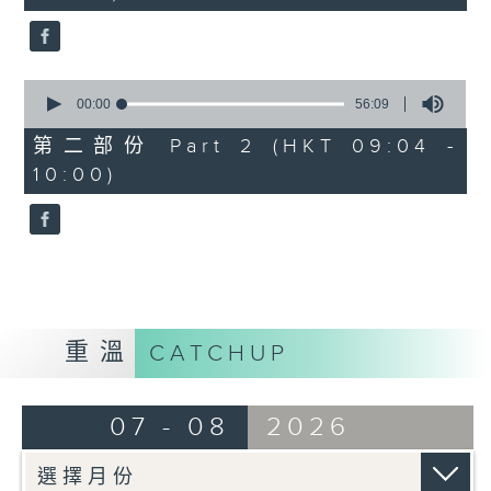
seconds
0
seconds
00:00
56:09
of
56
第二部份 Part 2 (HKT 09:04 -
minutes,
10:00)
9
seconds
重溫
CATCHUP
07 - 08
2026