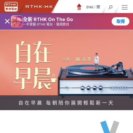
ENG
/
簡
×
全新 RTHK On The Go
取得
一手掌握 RTHK 電台、電視節目
自在早晨 每朝陪你展開輕鬆新一天