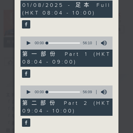
1
01/08/2025 - 足本 Full
hour,
(HKT 08:04 - 10:00)
51
minutes,
59
seconds
自在早晨
電台直播
0
所有集數
seconds
00:00
56:10
of
56
第一部份 Part 1 (HKT
minutes,
08:04 - 09:00)
您喜歡這個節目嗎?
10
seconds
簡介
GIST
0
seconds
00:00
56:09
主持人：陳永業
of
56
「自」夢中甦醒，
第二部份 Part 2 (HKT
minutes,
「在」音樂中，迎接新的一天，
09:04 - 10:00)
9
seconds
「早」上步履輕盈，
「晨」光伴隨，安定心神。
願你每天有個「自在早晨」。