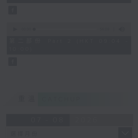
seconds
0
seconds
00:00
56:09
of
56
第二部份 Part 2 (HKT 09:04 -
minutes,
10:00)
9
seconds
重溫
CATCHUP
07 - 08
2026