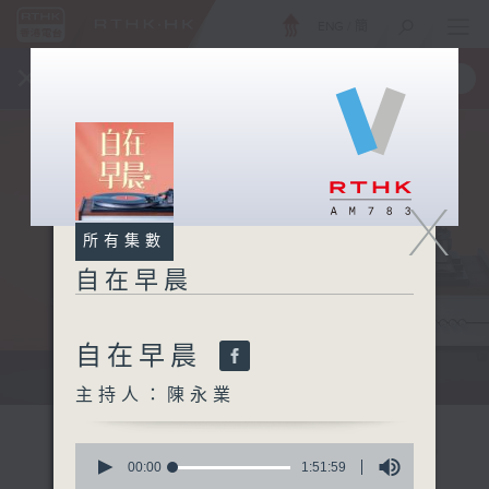
ENG
/
簡
×
全新 RTHK On The Go
取得
一手掌握 RTHK 電台、電視節目
X
所有集數
自在早晨
自在早晨
自在早晨 每朝陪你展開輕鬆新一天
主持人：陳永業
0
seconds
00:00
1:51:59
of