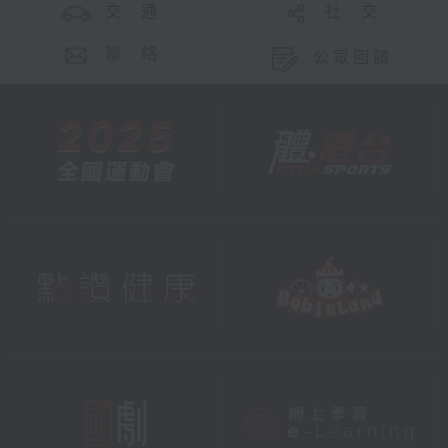
交 通
社 交
聯 絡
公眾回饋