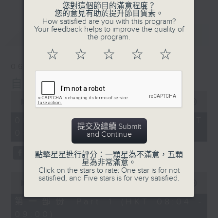
您對這個節目的滿意程度？
您的意見有助於提升節目質素。
How satisfied are you with this program?
Your feedback helps to improve the quality of
最新
LATEST
the program.
☆
☆
☆
☆
☆
06/08/2026
自在早晨
0
seconds
00:00
1:51:59
of
1
06/08/2026 - 足本 Full (HKT
hour,
提交及繼續 Submit
08:04 - 10:00)
51
and Continue
minutes,
59
點擊星星進行評分：一顆星為不滿意，五顆
seconds
星為非常滿意。
Click on the stars to rate: One star is for not
0
satisfied, and Five stars is for very satisfied.
seconds
00:00
56:00
of
56
第一部份 Part 1 (HKT 08:04 -
minutes,
09:00)
0