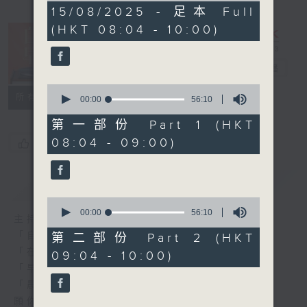
1
15/08/2025 - 足本 Full
hour,
(HKT 08:04 - 10:00)
52
minutes,
0
seconds
自在早晨
電台直播
0
所有集數
seconds
00:00
56:10
of
56
第一部份 Part 1 (HKT
minutes,
08:04 - 09:00)
您喜歡這個節目嗎?
10
seconds
簡介
GIST
0
seconds
00:00
56:10
主持人：陳永業
of
56
「自」夢中甦醒，
第二部份 Part 2 (HKT
minutes,
「在」音樂中，迎接新的一天，
09:04 - 10:00)
10
seconds
「早」上步履輕盈，
「晨」光伴隨，安定心神。
願你每天有個「自在早晨」。