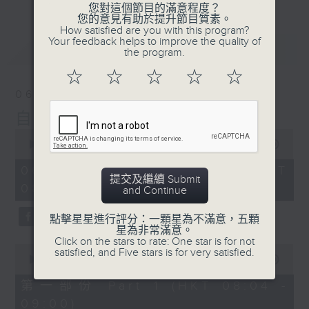
您對這個節目的滿意程度？
您的意見有助於提升節目質素。
How satisfied are you with this program?
Your feedback helps to improve the quality of
最新
LATEST
the program.
☆
☆
☆
☆
☆
06/08/2026
自在早晨
0
seconds
00:00
1:51:59
of
1
06/08/2026 - 足本 Full (HKT
hour,
提交及繼續 Submit
08:04 - 10:00)
51
and Continue
minutes,
59
點擊星星進行評分：一顆星為不滿意，五顆
seconds
星為非常滿意。
Click on the stars to rate: One star is for not
0
satisfied, and Five stars is for very satisfied.
seconds
00:00
56:00
of
56
第一部份 Part 1 (HKT 08:04 -
minutes,
09:00)
0