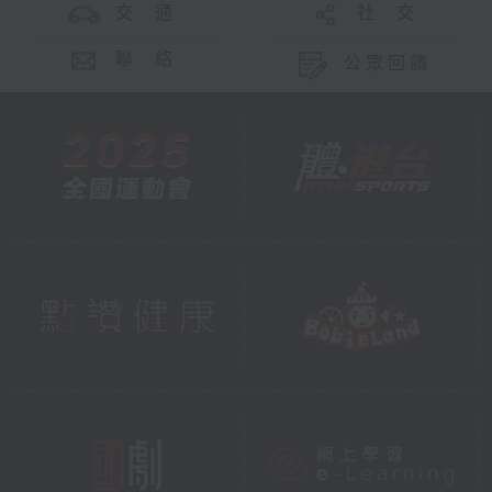
交 通
社 交
聯 絡
公眾回饋