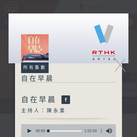
ENG
/
簡
×
全新 RTHK On The Go
取得
一手掌握 RTHK 電台、電視節目
X
所有集數
自在早晨
自在早晨
自在早晨 每朝陪你展開輕鬆新一天
主持人：陳永業
0
seconds
00:00
1:52:00
of