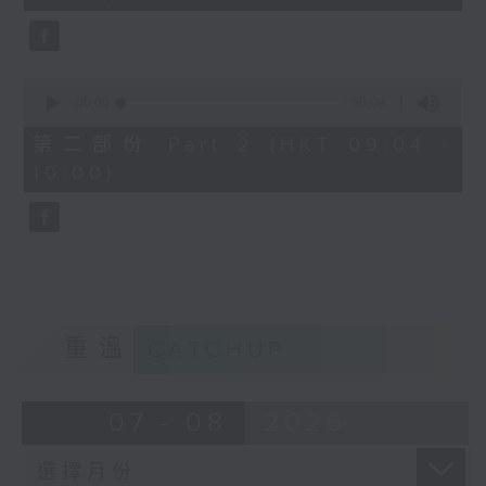
seconds
0
seconds
00:00
56:09
of
56
第二部份 Part 2 (HKT 09:04 -
minutes,
10:00)
9
seconds
重溫
CATCHUP
07 - 08
2026