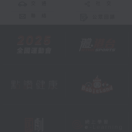
交 通
社 交
聯 絡
公眾回饋