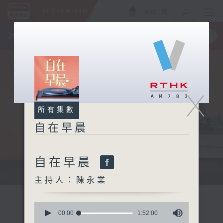
ENG
/
簡
×
全新 RTHK On The Go
取得
一手掌握 RTHK 電台、電視節目
X
所有集數
自在早晨
自在早晨
自在早晨 每朝陪你展開輕鬆新一天
主持人：陳永業
0
seconds
00:00
1:52:00
of