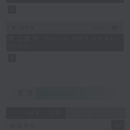
seconds
0
seconds
00:00
56:09
of
56
第二部份 Part 2 (HKT 09:04 -
minutes,
10:00)
9
seconds
重溫
CATCHUP
07 - 08
2026