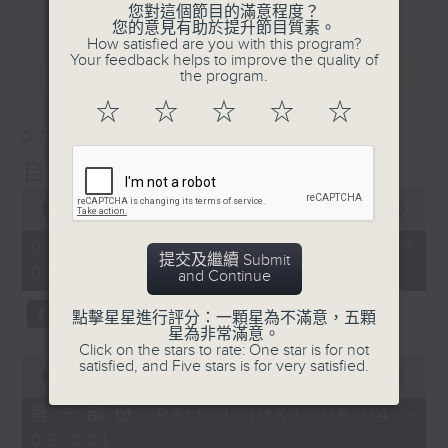
您對這個節目的滿意程度？
您的意見有助於提升節目質素。
How satisfied are you with this program?
Your feedback helps to improve the quality of
最新
LATEST
the program.
☆
☆
☆
☆
☆
07/08/2026
自在早晨
0
seconds
00:00
1:51:59
of
1
07/08/2026 - 足本 Full (HKT
hour,
提交及繼續 Submit
08:04 - 10:00)
51
and Continue
minutes,
59
點擊星星進行評分：一顆星為不滿意，五顆
seconds
星為非常滿意。
Click on the stars to rate: One star is for not
0
satisfied, and Five stars is for very satisfied.
seconds
00:00
56:00
of
56
第一部份 Part 1 (HKT 08:04 -
minutes,
09:00)
0