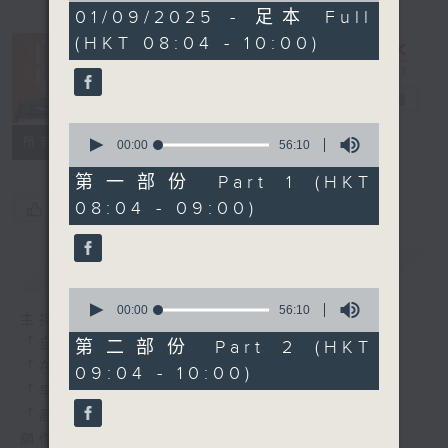
1
01/09/2025 - 足本 Full
hour,
(HKT 08:04 - 10:00)
52
minutes,
0
seconds
自在早晨
電台直播
0
所有集數
seconds
00:00
56:10
of
56
第一部份 Part 1 (HKT
minutes,
08:04 - 09:00)
您喜歡這個節目嗎?
10
seconds
簡介
GIST
0
seconds
00:00
56:10
主持人：陳永業
of
56
「自」夢中甦醒，
第二部份 Part 2 (HKT
minutes,
「在」音樂中，迎接新的一天，
09:04 - 10:00)
10
seconds
「早」上步履輕盈，
「晨」光伴隨，安定心神。
願你每天有個「自在早晨」。