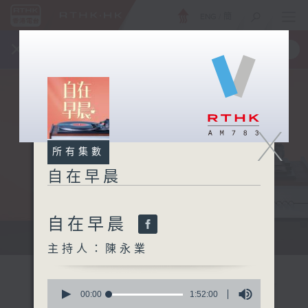
ENG
/
簡
×
全新 RTHK On The Go
取得
一手掌握 RTHK 電台、電視節目
X
所有集數
自在早晨
自在早晨
自在早晨 每朝陪你展開輕鬆新一天
主持人：陳永業
0
seconds
00:00
1:52:00
of