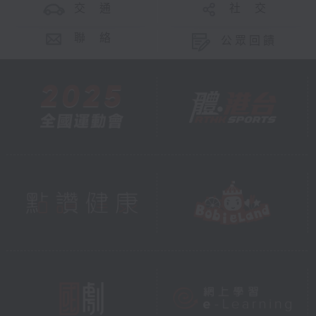
交 通
社 交
聯 絡
公眾回饋