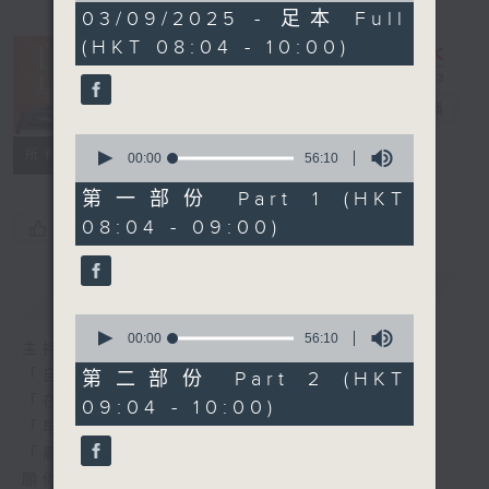
1
03/09/2025 - 足本 Full
hour,
(HKT 08:04 - 10:00)
52
minutes,
0
seconds
自在早晨
電台直播
0
所有集數
seconds
00:00
56:10
of
56
第一部份 Part 1 (HKT
minutes,
08:04 - 09:00)
您喜歡這個節目嗎?
10
seconds
簡介
GIST
0
seconds
00:00
56:10
主持人：陳永業
of
56
「自」夢中甦醒，
第二部份 Part 2 (HKT
minutes,
「在」音樂中，迎接新的一天，
09:04 - 10:00)
10
seconds
「早」上步履輕盈，
「晨」光伴隨，安定心神。
願你每天有個「自在早晨」。