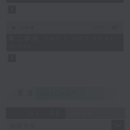
seconds
0
seconds
00:00
56:09
of
56
第二部份 Part 2 (HKT 09:04 -
minutes,
10:00)
9
seconds
重溫
CATCHUP
07 - 08
2026