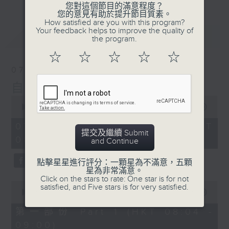
您對這個節目的滿意程度？
您的意見有助於提升節目質素。
How satisfied are you with this program?
Your feedback helps to improve the quality of
最新
LATEST
the program.
☆
☆
☆
☆
☆
07/08/2026
自在早晨
0
seconds
00:00
1:51:59
of
1
07/08/2026 - 足本 Full (HKT
hour,
提交及繼續 Submit
08:04 - 10:00)
51
and Continue
minutes,
59
點擊星星進行評分：一顆星為不滿意，五顆
seconds
星為非常滿意。
Click on the stars to rate: One star is for not
0
satisfied, and Five stars is for very satisfied.
seconds
00:00
56:00
of
56
第一部份 Part 1 (HKT 08:04 -
minutes,
09:00)
0