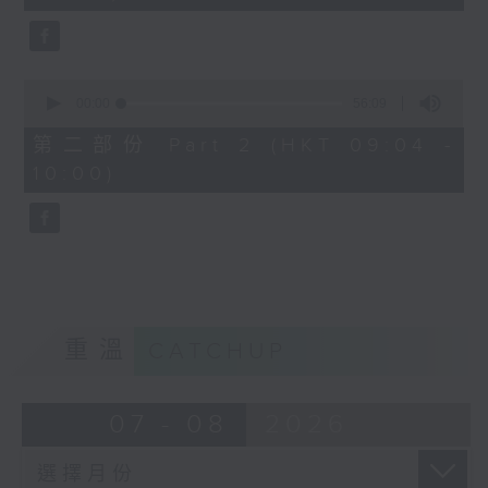
seconds
0
seconds
00:00
56:09
of
56
第二部份 Part 2 (HKT 09:04 -
minutes,
10:00)
9
seconds
重溫
CATCHUP
07 - 08
2026