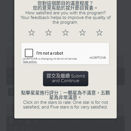
您對這個節目的滿意程度？
您的意見有助於提升節目質素。
How satisfied are you with this program?
Your feedback helps to improve the quality of
最新
LATEST
the program.
☆
☆
☆
☆
☆
07/08/2026
自在早晨
0
seconds
00:00
1:51:59
of
1
07/08/2026 - 足本 Full (HKT
hour,
提交及繼續 Submit
08:04 - 10:00)
51
and Continue
minutes,
59
點擊星星進行評分：一顆星為不滿意，五顆
seconds
星為非常滿意。
Click on the stars to rate: One star is for not
0
satisfied, and Five stars is for very satisfied.
seconds
00:00
56:00
of
56
第一部份 Part 1 (HKT 08:04 -
minutes,
09:00)
0