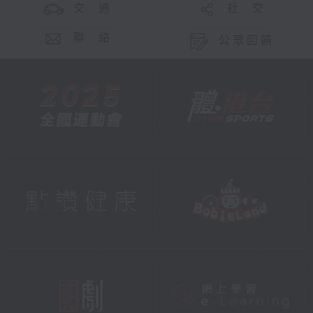
交 通
社 交
聯 絡
公眾回饋