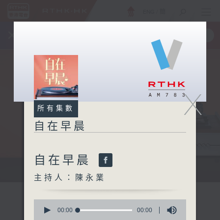
ENG
/
簡
×
全新 RTHK On The Go
取得
一手掌握 RTHK 電台、電視節目
X
所有集數
自在早晨
自在早晨
自在早晨 每朝陪你展開輕鬆新一天
主持人：陳永業
0
seconds
00:00
00:00
of