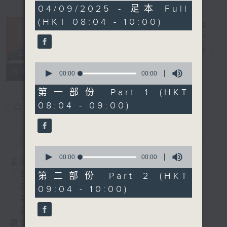
0
04/09/2025 - 足本 Full
seconds
(HKT 08:04 - 10:00)
自在早晨
電台直播
0
所有集數
seconds
00:00
00:00
of
0
第一部份 Part 1 (HKT
seconds
08:04 - 09:00)
您喜歡這個節目嗎?
簡介
GIST
0
seconds
00:00
00:00
主持人：陳永業
of
0
「自」夢中甦醒，
第二部份 Part 2 (HKT
seconds
「在」音樂中，迎接新的一天，
09:04 - 10:00)
「早」上步履輕盈，
「晨」光伴隨，安定心神。
願你每天有個「自在早晨」。