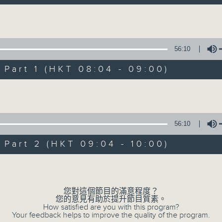
自在早晨 每朝陪你展開輕鬆新一天
Volume
56:10
art 1 (HKT 08:04 - 09:00)
Volume
自在早晨
所有集數
56:10
art 2 (HKT 09:04 - 10:00)
您喜歡這個節目嗎?
Volume
主持人：陳永業
您對這個節目的滿意程度？
您的意見有助於提升節目質素。
「自」夢中甦醒，
How satisfied are you with this program?
Your feedback helps to improve the quality of the program.
「在」音樂中，迎接新的一天，