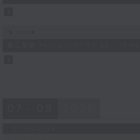
0
seconds
Volume
90%
0
seconds
00:00
of
56
第二部份 Part 2 (HKT 09:04 - 10:00
minutes,
9
seconds
Volume
90%
07 - 08
2026
07/08/2026