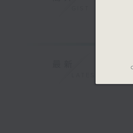
GIST
最新
C
LATEST