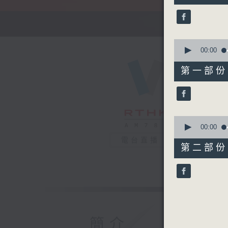
52
minutes,
0
seconds
90%
0
seconds
00:00
of
56
第一部份 P
minutes,
10
seconds
90%
0
seconds
00:00
of
電台直播
56
第二部份 P
minutes,
10
seconds
90%
簡介