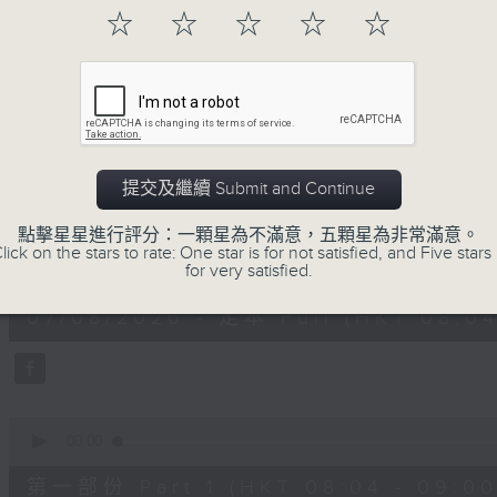
「早」上步履輕盈，
☆
☆
☆
☆
☆
「晨」光伴隨，安定心神。
願你每天有個「自在早晨」。
07/08/2026
提交及繼續 Submit and Continue
自在早晨
點擊星星進行評分：一顆星為不滿意，五顆星為非常滿意。
lick on the stars to rate: One star is for not satisfied, and Five stars 
0
for very satisfied.
seconds
00:00
of
1
07/08/2026 - 足本 Full (HKT 08:04
hour,
51
minutes,
59
seconds
Volume
90%
0
seconds
00:00
of
56
第一部份 Part 1 (HKT 08:04 - 09:00
minutes,