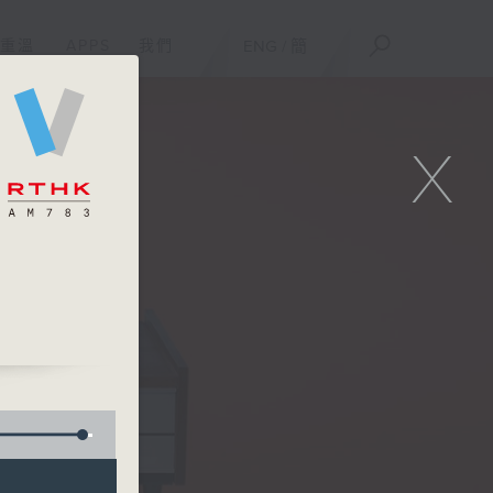
重溫
APPS
我們
ENG
/
簡
X