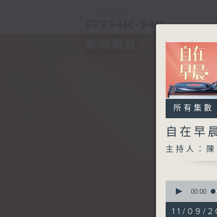
所有集數
自在早
主持人：陳
0
seconds
00:00
of
1
11/09/2
hour,