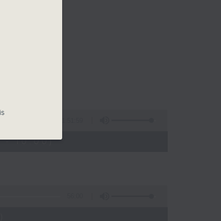
is
1:51:59
 - 10:00)
56:00
)