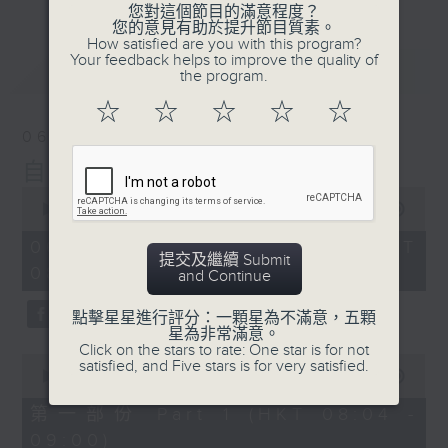
您對這個節目的滿意程度？
您的意見有助於提升節目質素。
How satisfied are you with this program?
Your feedback helps to improve the quality of
最新
LATEST
the program.
☆
☆
☆
☆
☆
06/08/2026
自在早晨
0
seconds
00:00
1:51:59
of
1
06/08/2026 - 足本 Full (HKT
hour,
提交及繼續 Submit
08:04 - 10:00)
51
and Continue
minutes,
59
點擊星星進行評分：一顆星為不滿意，五顆
seconds
星為非常滿意。
Click on the stars to rate: One star is for not
0
satisfied, and Five stars is for very satisfied.
seconds
00:00
56:00
of
56
第一部份 Part 1 (HKT 08:04 -
minutes,
09:00)
0