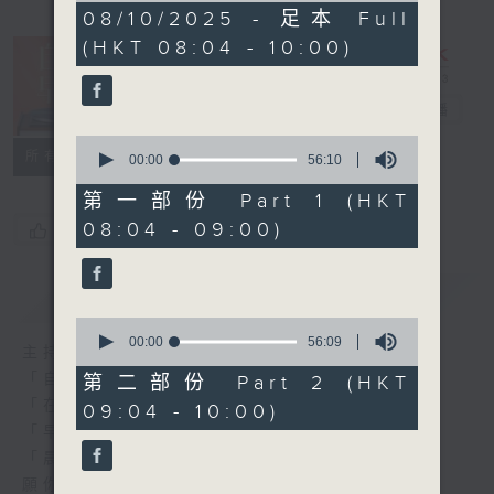
1
08/10/2025 - 足本 Full
hour,
(HKT 08:04 - 10:00)
51
minutes,
59
seconds
自在早晨
電台直播
0
所有集數
seconds
00:00
56:10
of
56
第一部份 Part 1 (HKT
minutes,
08:04 - 09:00)
您喜歡這個節目嗎?
10
seconds
簡介
GIST
0
seconds
00:00
56:09
主持人：陳永業
of
56
「自」夢中甦醒，
第二部份 Part 2 (HKT
minutes,
「在」音樂中，迎接新的一天，
09:04 - 10:00)
9
seconds
「早」上步履輕盈，
「晨」光伴隨，安定心神。
願你每天有個「自在早晨」。