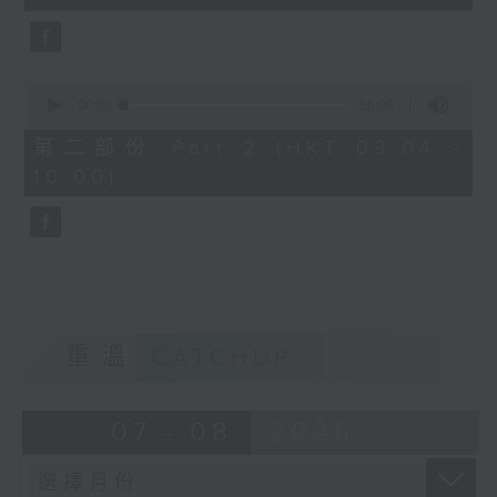
seconds
0
seconds
00:00
56:09
of
56
第二部份 Part 2 (HKT 09:04 -
minutes,
10:00)
9
seconds
重溫
CATCHUP
07 - 08
2026