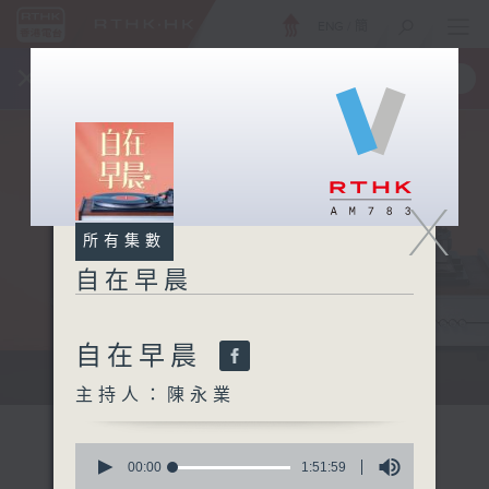
ENG
/
簡
×
全新 RTHK On The Go
取得
一手掌握 RTHK 電台、電視節目
X
所有集數
自在早晨
自在早晨
自在早晨 每朝陪你展開輕鬆新一天
主持人：陳永業
0
seconds
00:00
1:51:59
of