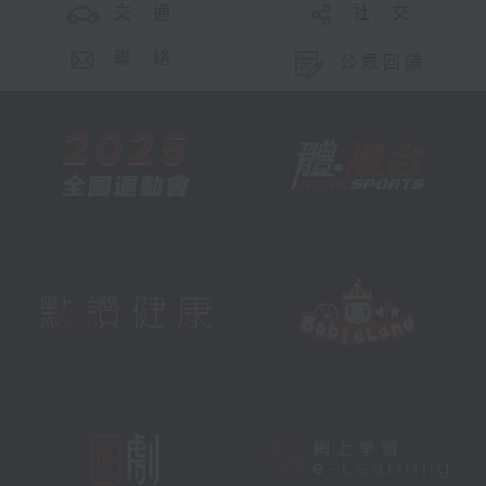
交 通
社 交
聯 絡
公眾回饋