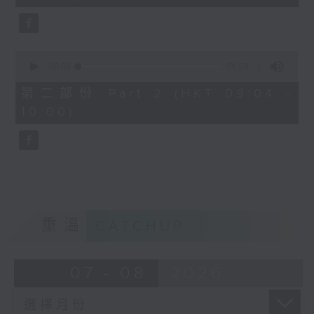
seconds
0
seconds
00:00
56:09
of
56
第二部份 Part 2 (HKT 09:04 -
minutes,
10:00)
9
seconds
重溫
CATCHUP
07 - 08
2026