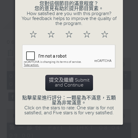
您對這個節目的滿意程度？
您的意見有助於提升節目質素。
How satisfied are you with this program?
Your feedback helps to improve the quality of
最新
LATEST
the program.
☆
☆
☆
☆
☆
06/08/2026
自在早晨
0
seconds
00:00
1:51:59
of
1
06/08/2026 - 足本 Full (HKT
hour,
提交及繼續 Submit
08:04 - 10:00)
51
and Continue
minutes,
59
點擊星星進行評分：一顆星為不滿意，五顆
seconds
星為非常滿意。
Click on the stars to rate: One star is for not
0
satisfied, and Five stars is for very satisfied.
seconds
00:00
56:00
of
56
第一部份 Part 1 (HKT 08:04 -
minutes,
09:00)
0