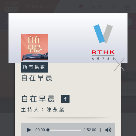
ENG
/
簡
×
全新 RTHK On The Go
取得
一手掌握 RTHK 電台、電視節目
X
所有集數
自在早晨
自在早晨
自在早晨 每朝陪你展開輕鬆新一天
主持人：陳永業
0
seconds
00:00
1:52:00
of