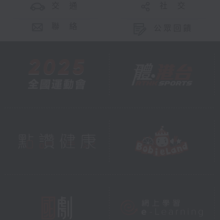
交 通
社 交
聯 絡
公眾回饋