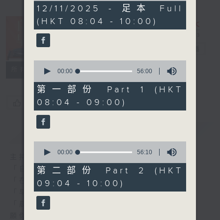
1
12/11/2025 - 足本 Full
hour,
(HKT 08:04 - 10:00)
52
minutes,
0
seconds
自在早晨
電台直播
0
所有集數
seconds
00:00
56:00
of
56
第一部份 Part 1 (HKT
minutes,
08:04 - 09:00)
您喜歡這個節目嗎?
0
seconds
簡介
GIST
0
seconds
00:00
56:10
主持人：陳永業
of
56
「自」夢中甦醒，
第二部份 Part 2 (HKT
minutes,
「在」音樂中，迎接新的一天，
09:04 - 10:00)
10
seconds
「早」上步履輕盈，
「晨」光伴隨，安定心神。
願你每天有個「自在早晨」。