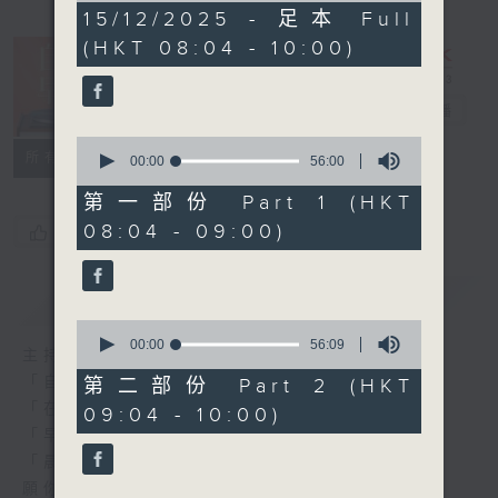
1
15/12/2025 - 足本 Full
hour,
(HKT 08:04 - 10:00)
51
minutes,
59
seconds
自在早晨
電台直播
0
所有集數
seconds
00:00
56:00
of
56
第一部份 Part 1 (HKT
minutes,
08:04 - 09:00)
您喜歡這個節目嗎?
0
seconds
簡介
GIST
0
seconds
00:00
56:09
主持人：陳永業
of
56
「自」夢中甦醒，
第二部份 Part 2 (HKT
minutes,
「在」音樂中，迎接新的一天，
09:04 - 10:00)
9
seconds
「早」上步履輕盈，
「晨」光伴隨，安定心神。
願你每天有個「自在早晨」。