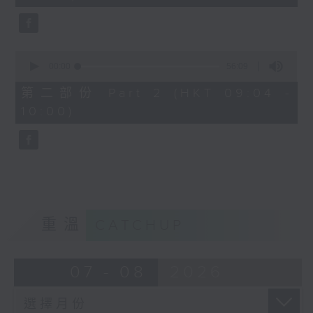
seconds
0
seconds
00:00
56:09
of
56
第二部份 Part 2 (HKT 09:04 -
minutes,
10:00)
9
seconds
重溫
CATCHUP
07 - 08
2026