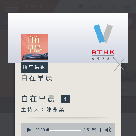
ENG
/
簡
×
全新 RTHK On The Go
取得
一手掌握 RTHK 電台、電視節目
X
所有集數
自在早晨
自在早晨
自在早晨 每朝陪你展開輕鬆新一天
主持人：陳永業
0
seconds
00:00
1:51:59
of