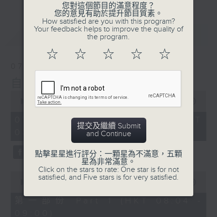
您對這個節目的滿意程度？
您的意見有助於提升節目質素。
How satisfied are you with this program?
Your feedback helps to improve the quality of
最新
LATEST
the program.
☆
☆
☆
☆
☆
07/08/2026
自在早晨
0
seconds
00:00
1:51:59
of
1
07/08/2026 - 足本 Full (HKT
hour,
提交及繼續 Submit
08:04 - 10:00)
51
and Continue
minutes,
59
點擊星星進行評分：一顆星為不滿意，五顆
seconds
星為非常滿意。
Click on the stars to rate: One star is for not
0
satisfied, and Five stars is for very satisfied.
seconds
00:00
56:00
of
56
第一部份 Part 1 (HKT 08:04 -
minutes,
09:00)
0