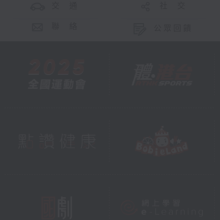
交 通
社 交
聯 絡
公眾回饋