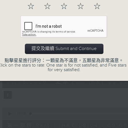
「早」上步履輕盈，
☆
☆
☆
☆
☆
「晨」光伴隨，安定心神。
願你每天有個「自在早晨」。
07/08/2026
提交及繼續 Submit and Continue
自在早晨
點擊星星進行評分：一顆星為不滿意，五顆星為非常滿意。
lick on the stars to rate: One star is for not satisfied, and Five stars 
0
for very satisfied.
seconds
00:00
of
1
07/08/2026 - 足本 Full (HKT 08:04
hour,
51
minutes,
59
seconds
Volume
90%
0
seconds
00:00
of
56
第一部份 Part 1 (HKT 08:04 - 09:00
minutes,