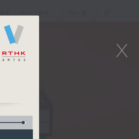
重溫
APPS
我們
ENG
/
簡
X