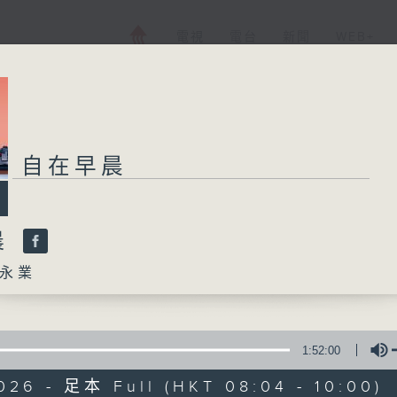
電視
電台
新聞
WEB+
自在早晨
晨
永業
1:52:00
026 - 足本 Full (HKT 08:04 - 10:00)