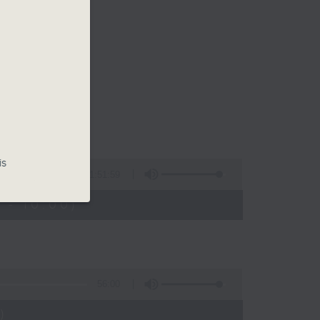
is
1:51:59
 - 10:00)
56:00
)