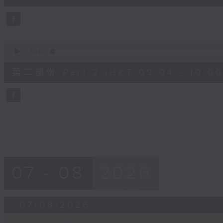
0
seconds
Volume
90%
0
seconds
00:00
of
56
第二部份 Part 2 (HKT 09:04 - 10:00
minutes,
9
seconds
Volume
90%
07 - 08
2026
07/08/2026