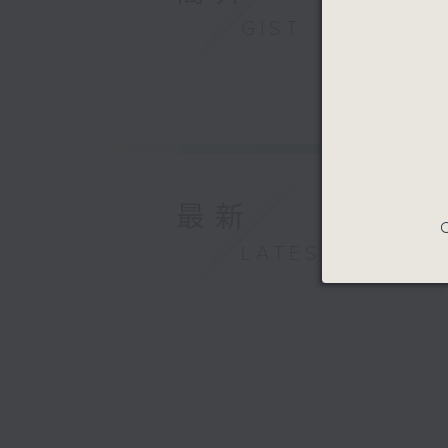
GIST
最新
C
LATEST