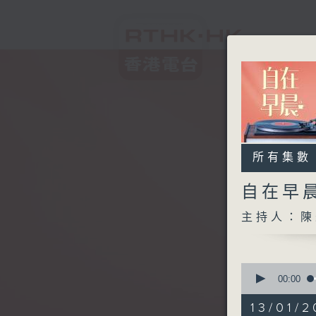
所有集數
自在早
主持人：陳
0
seconds
00:00
of
1
13/01/2
hour,