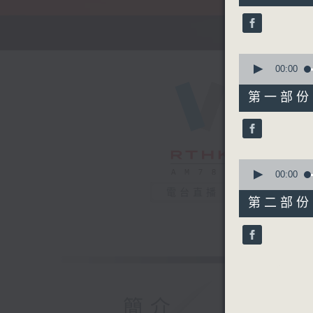
52
minutes,
0
seconds
90%
0
seconds
00:00
of
56
第一部份 P
minutes,
0
seconds
90%
0
seconds
00:00
of
電台直播
56
第二部份 P
minutes,
9
seconds
90%
簡介