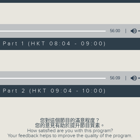
自在早晨 每朝陪你展開輕鬆新一天
Volume
56:00
art 1 (HKT 08:04 - 09:00)
Volume
自在早晨
所有集數
56:09
art 2 (HKT 09:04 - 10:00)
您喜歡這個節目嗎?
Volume
主持人：陳永業
您對這個節目的滿意程度？
您的意見有助於提升節目質素。
「自」夢中甦醒，
How satisfied are you with this program?
Your feedback helps to improve the quality of the program.
「在」音樂中，迎接新的一天，