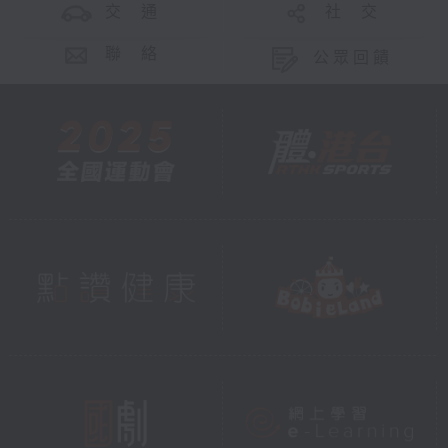
交 通
社 交
聯 絡
公眾回饋