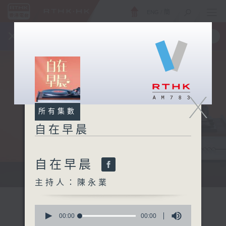
ENG
/
簡
×
全新 RTHK On The Go
取得
一手掌握 RTHK 電台、電視節目
X
所有集數
自在早晨
自在早晨
自在早晨 每朝陪你展開輕鬆新一天
主持人：陳永業
0
seconds
00:00
00:00
of