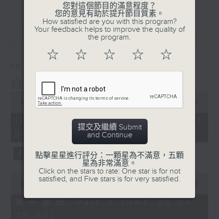
您對這個節目的滿意程度？
您的意見有助於提升節目質素。
How satisfied are you with this program?
Your feedback helps to improve the quality of
最新
LATEST
the program.
☆
☆
☆
☆
☆
10/08/2026
自在早晨
0
seconds
00:00
1:51:59
of
1
10/08/2026 - 足本 Full (HKT
hour,
提交及繼續 Submit
08:04 - 10:00)
51
and Continue
minutes,
59
點擊星星進行評分：一顆星為不滿意，五顆
seconds
星為非常滿意。
Click on the stars to rate: One star is for not
0
satisfied, and Five stars is for very satisfied.
seconds
00:00
56:10
of
56
第一部份 Part 1 (HKT 08:04 -
minutes,
09:00)
10