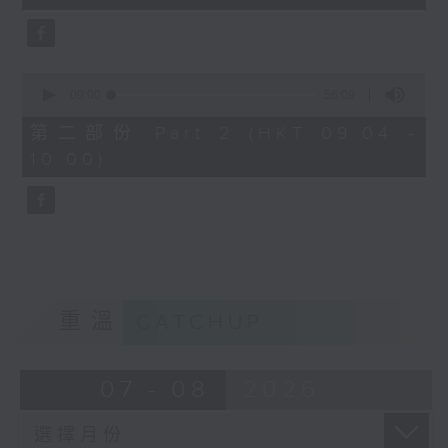
seconds
0
seconds
00:00
56:09
of
56
第二部份 Part 2 (HKT 09:04 -
minutes,
10:00)
9
seconds
重溫
CATCHUP
07 - 08
2026