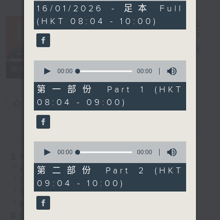
0
16/01/2026 - 足本 Full
seconds
(HKT 08:04 - 10:00)
自在早晨
電台直播
0
所有集數
seconds
00:00
00:00
of
0
第一部份 Part 1 (HKT
seconds
08:04 - 09:00)
您喜歡這個節目嗎?
簡介
GIST
0
seconds
00:00
00:00
主持人：陳永業
of
0
「自」夢中甦醒，
第二部份 Part 2 (HKT
seconds
「在」音樂中，迎接新的一天，
09:04 - 10:00)
「早」上步履輕盈，
「晨」光伴隨，安定心神。
願你每天有個「自在早晨」。