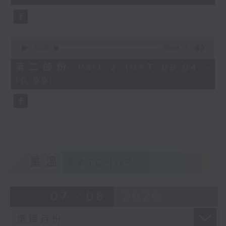
seconds
0
seconds
00:00
56:09
of
56
第二部份 Part 2 (HKT 09:04 -
minutes,
10:00)
9
seconds
重溫
CATCHUP
07 - 08
2026