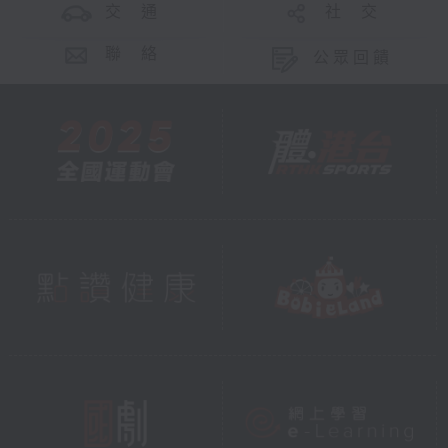
交 通
社 交
聯 絡
公眾回饋