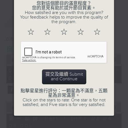
您對這個節目的滿意程度？
您的意見有助於提升節目質素。
How satisfied are you with this program?
Your feedback helps to improve the quality of
最新
LATEST
the program.
☆
☆
☆
☆
☆
06/08/2026
自在早晨
0
seconds
00:00
1:51:59
of
1
06/08/2026 - 足本 Full (HKT
hour,
提交及繼續 Submit
08:04 - 10:00)
51
and Continue
minutes,
59
點擊星星進行評分：一顆星為不滿意，五顆
seconds
星為非常滿意。
Click on the stars to rate: One star is for not
0
satisfied, and Five stars is for very satisfied.
seconds
00:00
56:00
of
56
第一部份 Part 1 (HKT 08:04 -
minutes,
09:00)
0