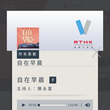
ENG
/
簡
×
全新 RTHK On The Go
取得
一手掌握 RTHK 電台、電視節目
X
所有集數
自在早晨
自在早晨
自在早晨 每朝陪你展開輕鬆新一天
主持人：陳永業
0
seconds
00:00
1:52:00
of