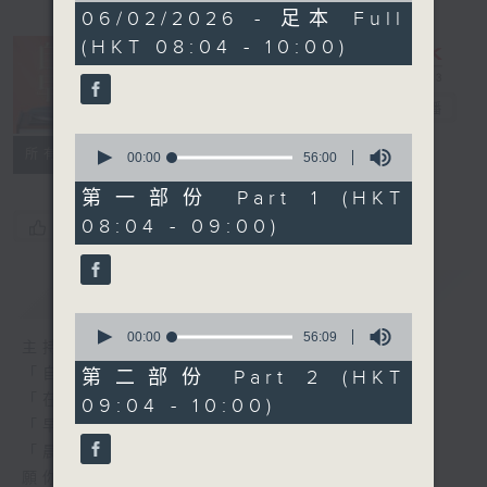
1
06/02/2026 - 足本 Full
hour,
(HKT 08:04 - 10:00)
52
minutes,
0
seconds
自在早晨
電台直播
0
所有集數
seconds
00:00
56:00
of
56
第一部份 Part 1 (HKT
minutes,
08:04 - 09:00)
您喜歡這個節目嗎?
0
seconds
簡介
GIST
0
seconds
00:00
56:09
主持人：陳永業
of
56
「自」夢中甦醒，
第二部份 Part 2 (HKT
minutes,
「在」音樂中，迎接新的一天，
09:04 - 10:00)
9
seconds
「早」上步履輕盈，
「晨」光伴隨，安定心神。
願你每天有個「自在早晨」。