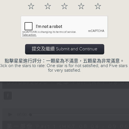
「早」上步履輕盈，
☆
☆
☆
☆
☆
「晨」光伴隨，安定心神。
願你每天有個「自在早晨」。
07/08/2026
提交及繼續 Submit and Continue
自在早晨
點擊星星進行評分：一顆星為不滿意，五顆星為非常滿意。
lick on the stars to rate: One star is for not satisfied, and Five stars 
0
for very satisfied.
seconds
00:00
of
1
07/08/2026 - 足本 Full (HKT 08:04
hour,
51
minutes,
59
seconds
Volume
90%
0
seconds
00:00
of
56
第一部份 Part 1 (HKT 08:04 - 09:00
minutes,