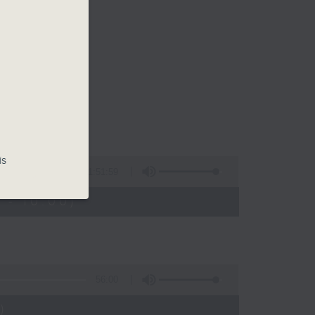
is
1:51:59
 - 10:00)
56:00
)