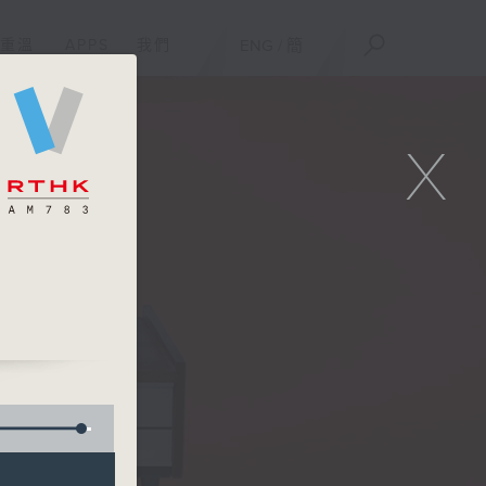
重溫
APPS
我們
ENG
/
簡
X