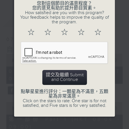
您對這個節目的滿意程度？
您的意見有助於提升節目質素。
How satisfied are you with this program?
Your feedback helps to improve the quality of
最新
LATEST
the program.
☆
☆
☆
☆
☆
07/08/2026
自在早晨
0
seconds
00:00
1:51:59
of
1
07/08/2026 - 足本 Full (HKT
hour,
提交及繼續 Submit
08:04 - 10:00)
51
and Continue
minutes,
59
點擊星星進行評分：一顆星為不滿意，五顆
seconds
星為非常滿意。
Click on the stars to rate: One star is for not
0
satisfied, and Five stars is for very satisfied.
seconds
00:00
56:00
of
56
第一部份 Part 1 (HKT 08:04 -
minutes,
09:00)
0