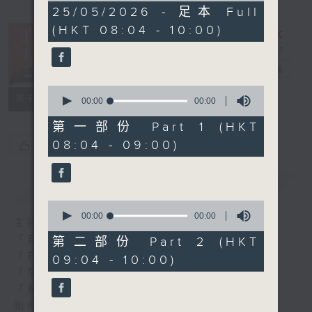
0
25/05/2026 - 足本 Full
seconds
(HKT 08:04 - 10:00)
自在早晨
電台直播
0
所有集數
seconds
00:00
00:00
of
0
第一部份 Part 1 (HKT
seconds
08:04 - 09:00)
您喜歡這個節目嗎?
簡介
GIST
0
seconds
00:00
00:00
主持人：陳永業
of
0
「自」夢中甦醒，
第二部份 Part 2 (HKT
seconds
「在」音樂中，迎接新的一天，
09:04 - 10:00)
「早」上步履輕盈，
「晨」光伴隨，安定心神。
願你每天有個「自在早晨」。