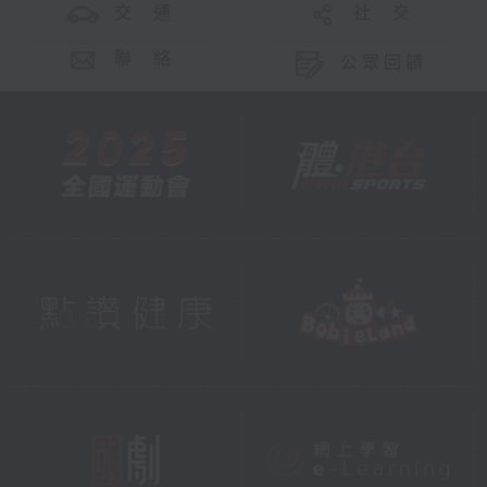
交 通
社 交
聯 絡
公眾回饋