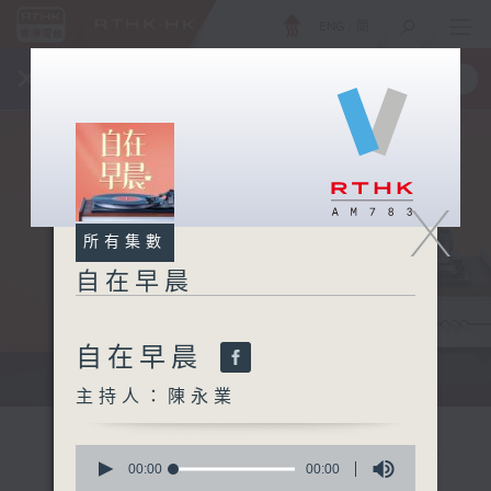
ENG
/
簡
×
全新 RTHK On The Go
取得
一手掌握 RTHK 電台、電視節目
X
所有集數
自在早晨
自在早晨
自在早晨 每朝陪你展開輕鬆新一天
主持人：陳永業
0
seconds
00:00
00:00
of