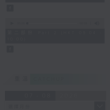
seconds
0
seconds
00:00
56:09
of
56
第二部份 Part 2 (HKT 09:04 -
minutes,
10:00)
9
seconds
重溫
CATCHUP
07 - 08
2026