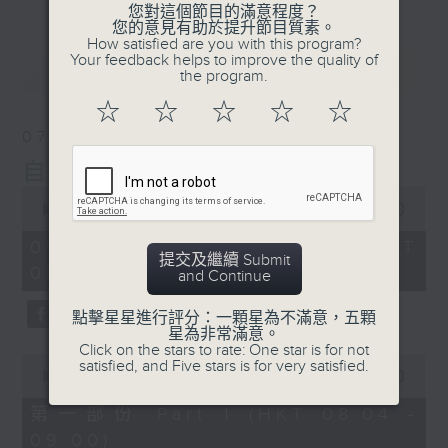
您對這個節目的滿意程度？
您的意見有助於提升節目質素。
How satisfied are you with this program?
Your feedback helps to improve the quality of
最新
LATEST
the program.
☆
☆
☆
☆
☆
07/08/2026
自在早晨
0
seconds
00:00
1:51:59
of
1
07/08/2026 - 足本 Full (HKT
hour,
提交及繼續 Submit
08:04 - 10:00)
51
and Continue
minutes,
59
點擊星星進行評分：一顆星為不滿意，五顆
seconds
星為非常滿意。
Click on the stars to rate: One star is for not
0
satisfied, and Five stars is for very satisfied.
seconds
00:00
56:00
of
56
第一部份 Part 1 (HKT 08:04 -
minutes,
09:00)
0