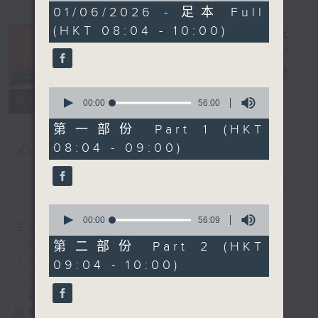
1
01/06/2026 - 足本 Full
hour,
(HKT 08:04 - 10:00)
51
minutes,
59
seconds
自在早晨
電台直播
0
所有集數
seconds
00:00
56:00
of
56
第一部份 Part 1 (HKT
minutes,
08:04 - 09:00)
您喜歡這個節目嗎?
0
seconds
簡介
GIST
0
seconds
00:00
56:09
主持人：陳永業
of
56
「自」夢中甦醒，
第二部份 Part 2 (HKT
minutes,
「在」音樂中，迎接新的一天，
09:04 - 10:00)
9
seconds
「早」上步履輕盈，
「晨」光伴隨，安定心神。
願你每天有個「自在早晨」。