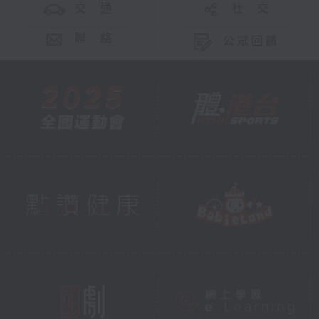
交 通
社 交
聯 絡
公眾回饋