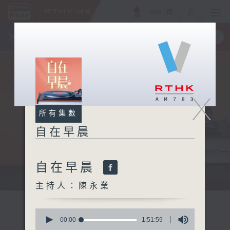
ENG
/
簡
×
全新 RTHK On The Go
取得
一手掌握 RTHK 電台、電視節目
X
所有集數
自在早晨
自在早晨
自在早晨 每朝陪你展開輕鬆新一天
主持人：陳永業
0
seconds
00:00
1:51:59
of