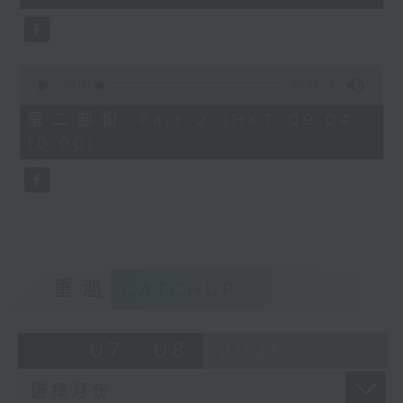
seconds
0
seconds
00:00
56:09
of
56
第二部份 Part 2 (HKT 09:04 -
minutes,
10:00)
9
seconds
重溫
CATCHUP
07 - 08
2026