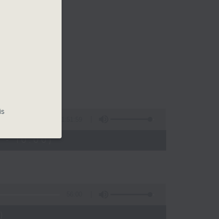
is
1:51:59
 - 10:00)
56:00
)