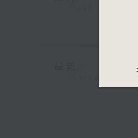
GIST
最新
C
LATEST