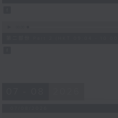
0
seconds
Volume
90%
0
seconds
00:00
of
56
第二部份 Part 2 (HKT 09:04 - 10:00
minutes,
9
seconds
Volume
90%
07 - 08
2026
07/08/2026