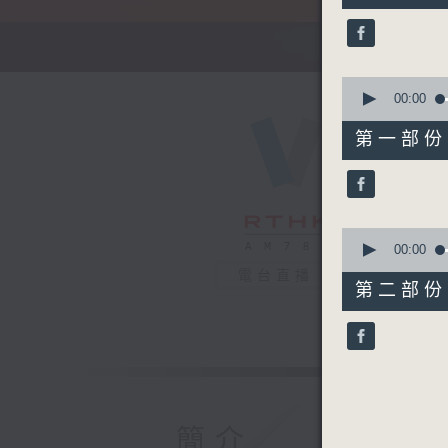
51
minutes,
59
seconds
90%
0
seconds
00:00
of
56
第一部份 P
minutes,
10
seconds
90%
0
seconds
00:00
of
電台直播
56
第二部份 P
minutes,
9
seconds
90%
簡介