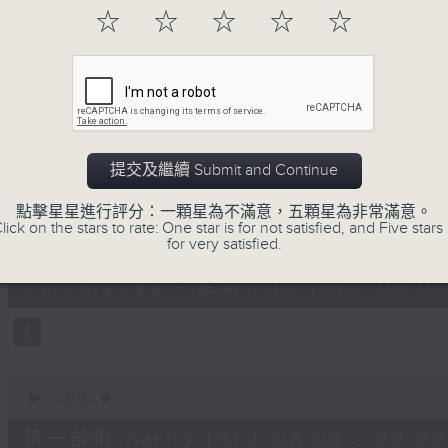
「早」上步履輕盈，
☆
☆
☆
☆
☆
「晨」光伴隨，安定心神。
願你每天有個「自在早晨」。
07/08/2026
提交及繼續 Submit and Continue
自在早晨
點擊星星進行評分：一顆星為不滿意，五顆星為非常滿意。
lick on the stars to rate: One star is for not satisfied, and Five stars 
0
for very satisfied.
seconds
00:00
of
1
07/08/2026 - 足本 Full (HKT 08:04
hour,
51
minutes,
59
seconds
Volume
90%
0
seconds
00:00
of
56
第一部份 Part 1 (HKT 08:04 - 09:00
minutes,