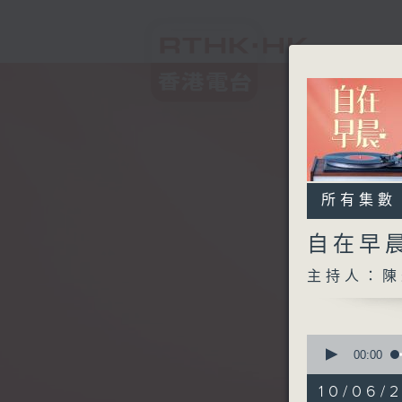
所有集數
自在早
主持人：陳
0
seconds
00:00
of
1
10/06/
hour,