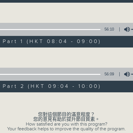
自在早晨 每朝陪你展開輕鬆新一天
Volume
56:10
art 1 (HKT 08:04 - 09:00)
Volume
自在早晨
所有集數
56:09
art 2 (HKT 09:04 - 10:00)
您喜歡這個節目嗎?
Volume
主持人：陳永業
您對這個節目的滿意程度？
您的意見有助於提升節目質素。
「自」夢中甦醒，
How satisfied are you with this program?
Your feedback helps to improve the quality of the program.
「在」音樂中，迎接新的一天，