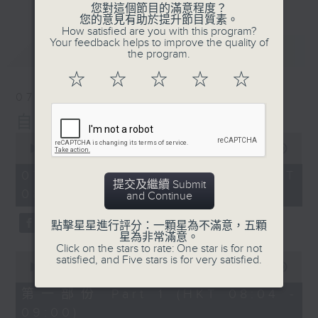
您對這個節目的滿意程度？
您的意見有助於提升節目質素。
How satisfied are you with this program?
Your feedback helps to improve the quality of
最新
LATEST
the program.
☆
☆
☆
☆
☆
07/08/2026
自在早晨
0
seconds
00:00
1:51:59
of
1
07/08/2026 - 足本 Full (HKT
hour,
提交及繼續 Submit
08:04 - 10:00)
51
and Continue
minutes,
59
點擊星星進行評分：一顆星為不滿意，五顆
seconds
星為非常滿意。
Click on the stars to rate: One star is for not
0
satisfied, and Five stars is for very satisfied.
seconds
00:00
56:00
of
56
第一部份 Part 1 (HKT 08:04 -
minutes,
09:00)
0