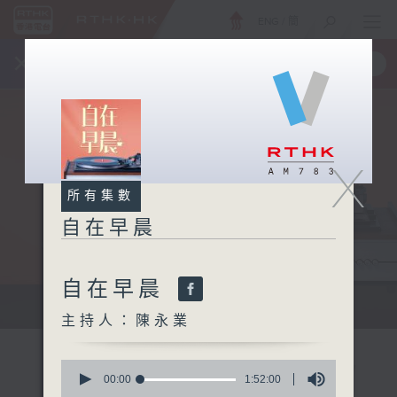
ENG
/
簡
×
全新 RTHK On The Go
取得
一手掌握 RTHK 電台、電視節目
X
所有集數
自在早晨
自在早晨
自在早晨 每朝陪你展開輕鬆新一天
主持人：陳永業
0
seconds
00:00
1:52:00
of