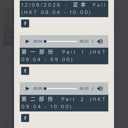
1
12/06/2026 - 足本 Full
hour,
(HKT 08:04 - 10:00)
52
minutes,
0
seconds
自在早晨
電台直播
0
所有集數
seconds
00:00
56:10
of
56
第一部份 Part 1 (HKT
minutes,
08:04 - 09:00)
您喜歡這個節目嗎?
10
seconds
簡介
GIST
0
seconds
00:00
56:10
主持人：陳永業
of
56
「自」夢中甦醒，
第二部份 Part 2 (HKT
minutes,
「在」音樂中，迎接新的一天，
09:04 - 10:00)
10
seconds
「早」上步履輕盈，
「晨」光伴隨，安定心神。
願你每天有個「自在早晨」。