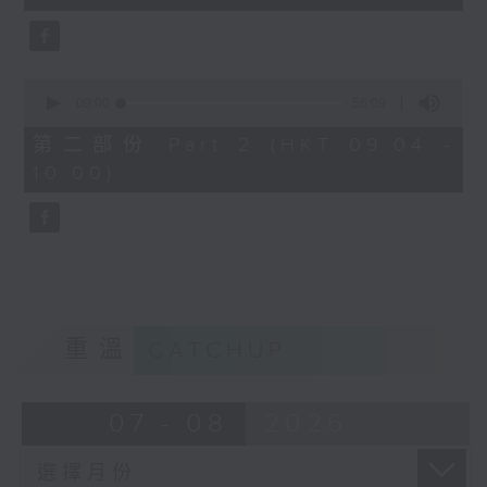
seconds
0
seconds
00:00
56:09
of
56
第二部份 Part 2 (HKT 09:04 -
minutes,
10:00)
9
seconds
重溫
CATCHUP
07 - 08
2026