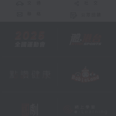
交 通
社 交
聯 絡
公眾回饋