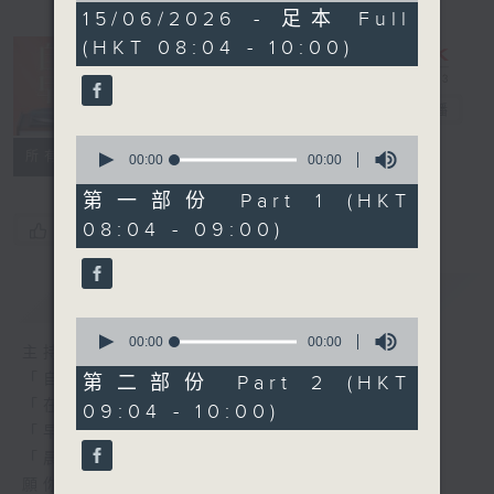
0
15/06/2026 - 足本 Full
seconds
(HKT 08:04 - 10:00)
自在早晨
電台直播
0
所有集數
seconds
00:00
00:00
of
0
第一部份 Part 1 (HKT
seconds
08:04 - 09:00)
您喜歡這個節目嗎?
簡介
GIST
0
seconds
00:00
00:00
主持人：陳永業
of
0
「自」夢中甦醒，
第二部份 Part 2 (HKT
seconds
「在」音樂中，迎接新的一天，
09:04 - 10:00)
「早」上步履輕盈，
「晨」光伴隨，安定心神。
願你每天有個「自在早晨」。