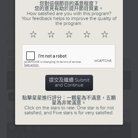
您對這個節目的滿意程度？
您的意見有助於提升節目質素。
How satisfied are you with this program?
Your feedback helps to improve the quality of
最新
LATEST
the program.
☆
☆
☆
☆
☆
07/08/2026
自在早晨
0
seconds
00:00
1:51:59
of
1
07/08/2026 - 足本 Full (HKT
hour,
提交及繼續 Submit
08:04 - 10:00)
51
and Continue
minutes,
59
點擊星星進行評分：一顆星為不滿意，五顆
seconds
星為非常滿意。
Click on the stars to rate: One star is for not
0
satisfied, and Five stars is for very satisfied.
seconds
00:00
56:00
of
56
第一部份 Part 1 (HKT 08:04 -
minutes,
09:00)
0