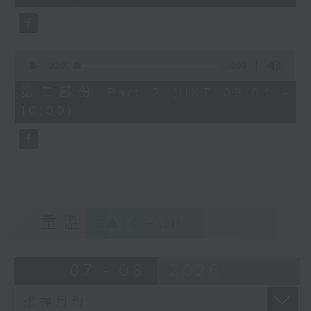
seconds
0
seconds
00:00
56:09
of
56
第二部份 Part 2 (HKT 09:04 -
minutes,
10:00)
9
seconds
重溫
CATCHUP
07 - 08
2026