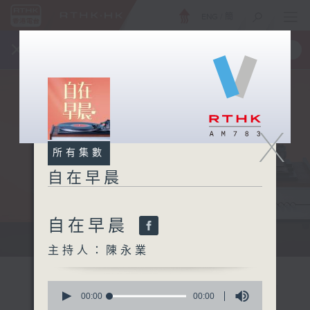
ENG
/
簡
×
全新 RTHK On The Go
取得
一手掌握 RTHK 電台、電視節目
X
所有集數
自在早晨
自在早晨
自在早晨 每朝陪你展開輕鬆新一天
主持人：陳永業
0
seconds
00:00
00:00
of