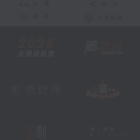
交 通
社 交
聯 絡
公眾回饋