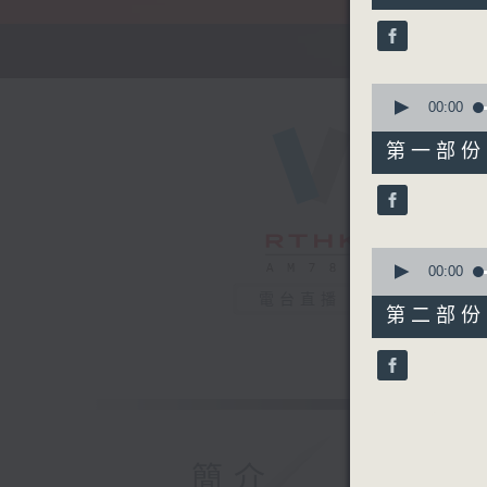
52
minutes,
0
seconds
90%
0
seconds
00:00
of
56
第一部份 P
minutes,
10
seconds
90%
0
seconds
00:00
of
電台直播
56
第二部份 P
minutes,
10
seconds
90%
簡介