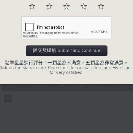
「早」上步履輕盈，
☆
☆
☆
☆
☆
「晨」光伴隨，安定心神。
願你每天有個「自在早晨」。
06/08/2026
提交及繼續 Submit and Continue
自在早晨
點擊星星進行評分：一顆星為不滿意，五顆星為非常滿意。
lick on the stars to rate: One star is for not satisfied, and Five stars 
0
for very satisfied.
seconds
00:00
of
55
06/08/2026 - 第一部份 Part 1 (HKT 
minutes,
59
seconds
Volume
90%