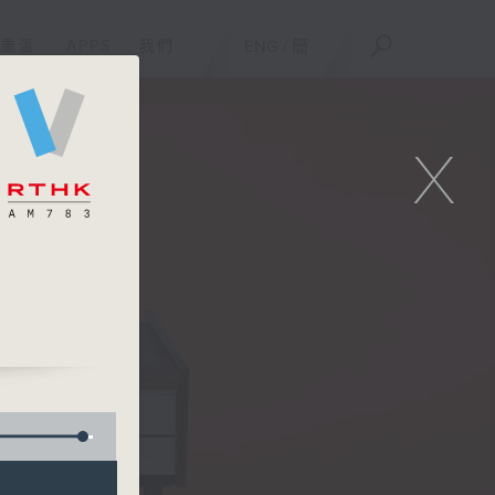
重溫
APPS
我們
ENG
/
簡
X