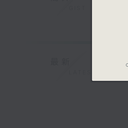
GIST
最新
C
LATEST