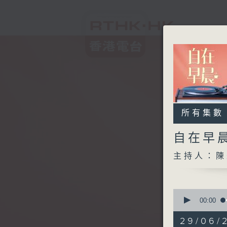
所有集數
自在早
主持人：陳
0
seconds
00:00
of
1
29/06/
hour,