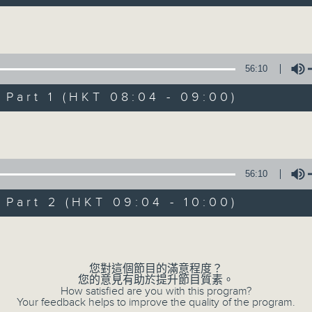
自在早晨 每朝陪你展開輕鬆新一天
Volume
56:10
art 1 (HKT 08:04 - 09:00)
Volume
自在早晨
所有集數
56:10
art 2 (HKT 09:04 - 10:00)
您喜歡這個節目嗎?
Volume
主持人：陳永業
您對這個節目的滿意程度？
您的意見有助於提升節目質素。
「自」夢中甦醒，
How satisfied are you with this program?
Your feedback helps to improve the quality of the program.
「在」音樂中，迎接新的一天，