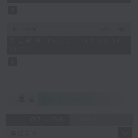
seconds
0
seconds
00:00
56:09
of
56
第二部份 Part 2 (HKT 09:04 -
minutes,
10:00)
9
seconds
重溫
CATCHUP
07 - 08
2026