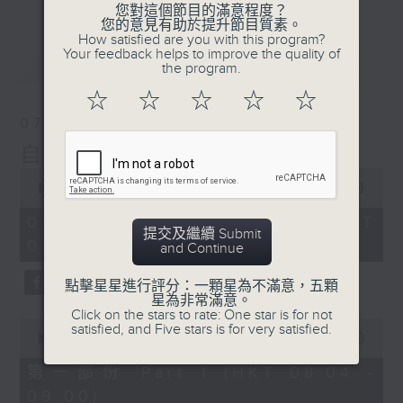
您對這個節目的滿意程度？
您的意見有助於提升節目質素。
How satisfied are you with this program?
Your feedback helps to improve the quality of
最新
LATEST
the program.
☆
☆
☆
☆
☆
07/08/2026
自在早晨
0
seconds
00:00
1:51:59
of
1
07/08/2026 - 足本 Full (HKT
hour,
提交及繼續 Submit
08:04 - 10:00)
51
and Continue
minutes,
59
點擊星星進行評分：一顆星為不滿意，五顆
seconds
星為非常滿意。
Click on the stars to rate: One star is for not
0
satisfied, and Five stars is for very satisfied.
seconds
00:00
56:00
of
56
第一部份 Part 1 (HKT 08:04 -
minutes,
09:00)
0