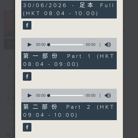
0
30/06/2026 - 足本 Full
seconds
(HKT 08:04 - 10:00)
自在早晨
電台直播
0
所有集數
seconds
00:00
00:00
of
0
第一部份 Part 1 (HKT
seconds
08:04 - 09:00)
您喜歡這個節目嗎?
簡介
GIST
0
seconds
00:00
00:00
主持人：陳永業
of
0
「自」夢中甦醒，
第二部份 Part 2 (HKT
seconds
「在」音樂中，迎接新的一天，
09:04 - 10:00)
「早」上步履輕盈，
「晨」光伴隨，安定心神。
願你每天有個「自在早晨」。