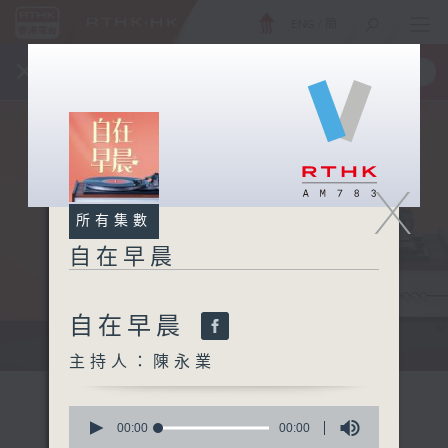
ENG
/
簡
×
全新 RTHK On The Go
取得
一手掌握 RTHK 電台、電視節目
X
所有集數
自在早晨
自在早晨
自在早晨 每朝陪你展開輕鬆新一天
主持人：陳永業
0
seconds
00:00
00:00
of