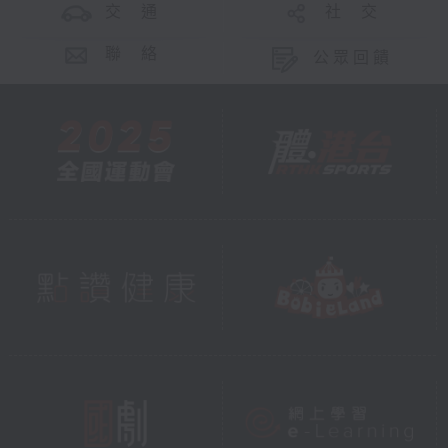
交 通
社 交
聯 絡
公眾回饋