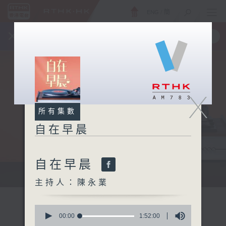
ENG
/
簡
×
全新 RTHK On The Go
取得
一手掌握 RTHK 電台、電視節目
X
所有集數
自在早晨
自在早晨
自在早晨 每朝陪你展開輕鬆新一天
主持人：陳永業
0
seconds
00:00
1:52:00
of