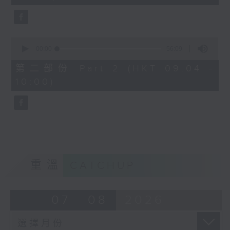
seconds
0
seconds
00:00
56:09
of
56
第二部份 Part 2 (HKT 09:04 -
minutes,
10:00)
9
seconds
重溫
CATCHUP
07 - 08
2026