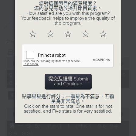
您對這個節目的滿意程度？
您的意見有助於提升節目質素。
How satisfied are you with this program?
Your feedback helps to improve the quality of
最新
LATEST
the program.
☆
☆
☆
☆
☆
06/08/2026
自在早晨
0
seconds
00:00
1:51:59
of
1
06/08/2026 - 足本 Full (HKT
hour,
提交及繼續 Submit
08:04 - 10:00)
51
and Continue
minutes,
59
點擊星星進行評分：一顆星為不滿意，五顆
seconds
星為非常滿意。
Click on the stars to rate: One star is for not
0
satisfied, and Five stars is for very satisfied.
seconds
00:00
56:00
of
56
第一部份 Part 1 (HKT 08:04 -
minutes,
09:00)
0