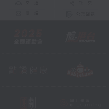
交 通
社 交
聯 絡
公眾回饋