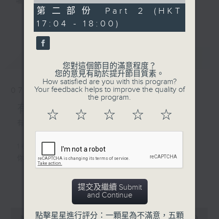
of
壇前輩巨星的音樂人生。
56
第二部份 Part 2 (HKT
逢星期三：《有你有健康》有醫生帶給你健康
minutes,
更多...
17:04 - 18:00)
10
資訊。
seconds
逢星期四：《金句王》既幽默又啜核。
逢星期五：《你個乖孫聽乜歌》邀請新進歌手
最新
LATEST
介紹新音樂作品，助聽眾了解流行音樂。
您對這個節目的滿意程度？
您的意見有助於提升節目質素。
How satisfied are you with this program?
李仁傑主持星期一和二，梁學曦主持星期三，
Your feedback helps to improve the quality of
07/08/2026
呂文儀主持星期四，黃好婷主持星期五。
the program.
有你同行
☆
☆
☆
☆
☆
有你同行接綫生 : 嘉勉
1600 - 1630
你個乖孫聽乜歌 - 谷婭溦 愛自己啊
更多...
提交及繼續 Submit
1630 - 1750 接聽聽眾電話時段
and Continue
請致電 1872312
0
點擊星星進行評分：一顆星為不滿意，五顆
seconds
00:00
1:51:59