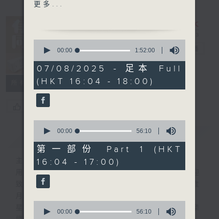
1600 - 1700 你個乖孫聽乜
更多...
歌 -純愛夜空
Delta T
0
有你同行
電台直播
seconds
00:00
1:52:00
of
1700 - 1750
1
07/08/2025 - 足本 Full
FACEBOOK
聯絡
接聽聽眾電話時段
hour,
(HKT 16:04 - 18:00)
52
請致電 1872312
所有集數
minutes,
0
seconds
1750 - 1800
您喜歡這個節目嗎?
流行的歲月
0
葉振棠
seconds
00:00
56:10
簡介
GIST
of
大內群英
56
第一部份 Part 1 (HKT
minutes,
16:04 - 17:00)
主持人：侯偉新
10
seconds
用心挑選經典金曲，細心聆聽你的故事，歡迎
致電1872312，與你一齊創造屬於我們的歲
月留聲。
0
星期一至五：《流行的歲月經典重現》重溫樂
seconds
00:00
56:10