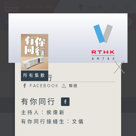
ENG
/
簡
×
全新 RTHK On The Go
取得
一手掌握 RTHK 電台、電視節目
X
所有集數
有你同行
FACEBOOK
聯絡
有你同行
有你同行...
主持人：侯偉新
有你同行接綫生：文儀