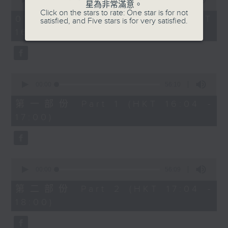
星為非常滿意。
of
1750 - 1800
Click on the stars to rate: One star is for not
1
07/08/2026 - 足本 Full (HKT
satisfied, and Five stars is for very satisfied.
hour,
流行的歲月
16:04 - 18:00)
51
minutes,
陳潔靈
59
seconds
星星月亮太陽
0
seconds
00:00
56:10
of
56
第一部份 Part 1 (HKT 16:04 -
minutes,
17:00)
10
seconds
0
seconds
00:00
56:09
of
56
第二部份 Part 2 (HKT 17:04 -
minutes,
18:00)
9
seconds