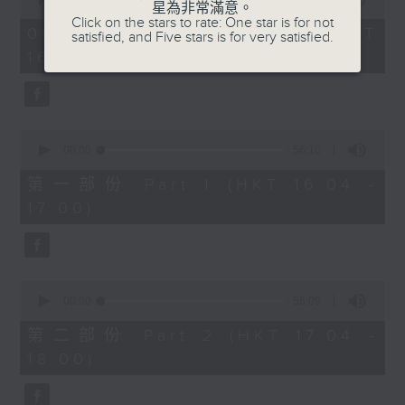
星為非常滿意。
of
1750 - 1800
Click on the stars to rate: One star is for not
1
06/08/2026 - 足本 Full (HKT
satisfied, and Five stars is for very satisfied.
hour,
流行的歲月
16:04 - 18:00)
51
minutes,
陳潔靈 - 也許世事如此
59
seconds
0
seconds
00:00
56:10
of
56
第一部份 Part 1 (HKT 16:04 -
minutes,
17:00)
10
seconds
0
seconds
00:00
56:09
of
56
第二部份 Part 2 (HKT 17:04 -
minutes,
18:00)
9
seconds