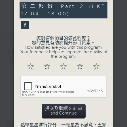
of
壇前輩巨星的音樂人生。
0
第二部份 Part 2 (HKT
逢星期三：《有你有健康》有醫生帶給你健康
seconds
更多...
17:04 - 18:00)
資訊。
逢星期四：《金句王》既幽默又啜核。
逢星期五：《你個乖孫聽乜歌》邀請新進歌手
最新
LATEST
介紹新音樂作品，助聽眾了解流行音樂。
您對這個節目的滿意程度？
您的意見有助於提升節目質素。
How satisfied are you with this program?
李仁傑主持星期一和二，梁學曦主持星期三，
Your feedback helps to improve the quality of
06/08/2026
呂文儀主持星期四，黃好婷主持星期五。
the program.
有你同行
☆
☆
☆
☆
☆
有你同行接綫生：嘉勉
1600-1630
金句王
1630 - 1750
更多...
提交及繼續 Submit
接聽聽眾電話時段
and Continue
請致電 1872312
0
點擊星星進行評分：一顆星為不滿意，五顆
seconds
00:00
1:51:59