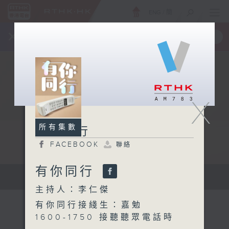
ENG
/
簡
×
全新 RTHK On The Go
取得
一手掌握 RTHK 電台、電視節目
X
所有集數
有你同行
FACEBOOK
聯絡
有你同行
有你同行...
主持人：李仁傑
有你同行接綫生：嘉勉
1600-1750 接聽聽眾電話時