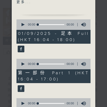
段 請致電 1872312
更多...
1750 - 1800
流行的歲月
0
林冲 世界像一座彩屋
有你同行
電台直播
seconds
00:00
00:00
of
0
01/09/2025 - 足本 Full
FACEBOOK
聯絡
seconds
(HKT 16:04 - 18:00)
所有集數
您喜歡這個節目嗎?
0
seconds
00:00
00:00
簡介
GIST
of
0
第一部份 Part 1 (HKT
seconds
16:04 - 17:00)
主持人：李仁傑
用心挑選經典金曲，細心聆聽你的故事，歡迎
致電1872312，與你一齊創造屬於我們的歲
月留聲。
0
星期一至五：《流行的歲月經典重現》重溫樂
seconds
00:00
00:00