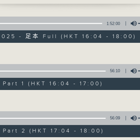
李仁傑、梁學曦、呂文儀、黃好婷 星期一至五 下
要遲到
1:52:00
025 - 足本 Full (HKT 16:04 - 18:00)
Volume
有你同行
56:10
FACEBOOK
聯絡
art 1 (HKT 16:04 - 17:00)
所有集數
Volume
您喜歡這個節目嗎?
56:09
主持人：李仁傑
art 2 (HKT 17:04 - 18:00)
用心挑選經典金曲，細心聆聽你的故事，歡迎致