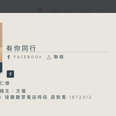
電視
電台
新聞
WEB+
有你同行
聯絡
FACEBOOK
行
仁傑
綫生：文儀
750 接聽聽眾電話時段 請致電 1872312
800