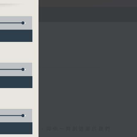
午四時至六時
電1872312，與你一齊創造屬於我們