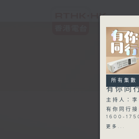
所有集數
有你同
主持人：李
有你同行接
1600-1
更多...
1750 - 1