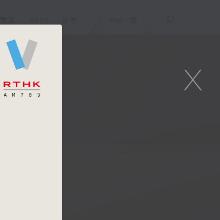
重溫
APPS
我們
ENG
/
簡
X