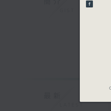
簡介
seconds
90%
GIST
C
最新
LATEST