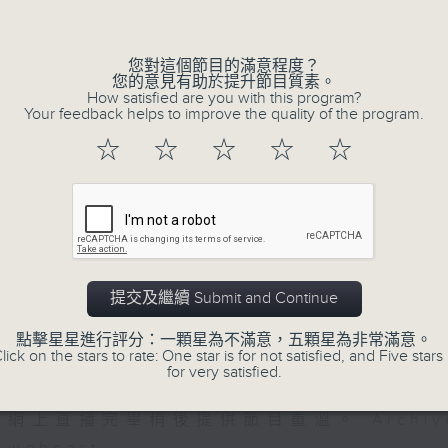
的歲月留聲。
Volume
星期一至五：《流行的歲月經典重現》重溫樂
逢星期三：《有你有健康》有醫生帶給你健康
您對這個節目的滿意程度？
您的意見有助於提升節目質素。
逢星期四：《金句王》既幽默又啜核。
How satisfied are you with this program?
Your feedback helps to improve the quality of the program.
逢星期五：《你個乖孫聽乜歌》邀請新進歌
樂。
☆
☆
☆
☆
☆
李仁傑主持星期一和二，梁學曦主持星期三
五。
提交及繼續 Submit and Continue
07/08/2026
點擊星星進行評分：一顆星為不滿意，五顆星為非常滿意。
lick on the stars to rate: One star is for not satisfied, and Five stars 
for very satisfied.
有你同行
網上直播完畢稍後提供節目重溫。 Archive will 