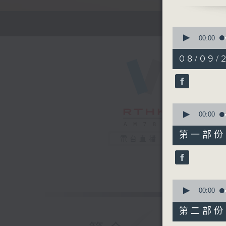
流行的歲月
謝雷
有你同行 
為什麼春天
0
seconds
00:00
of
1
08/09/2
hour,
52
minutes,
0
seconds
90%
0
seconds
00:00
of
56
第一部份 P
minutes,
電台直播
10
seconds
90%
0
seconds
00:00
of
56
第二部份 P
minutes,
9