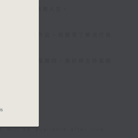
壇前輩巨星的音樂人生。
資訊。
手介紹新音樂作品，助聽眾了解流行音
，呂文儀主持星期四，黃好婷主持星期
is
be available after live