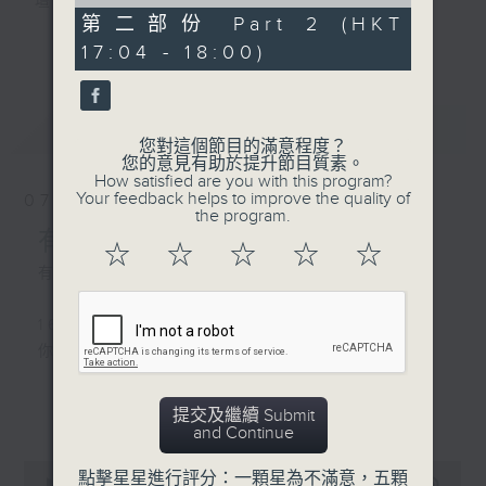
of
壇前輩巨星的音樂人生。
56
第二部份 Part 2 (HKT
逢星期三：《有你有健康》有醫生帶給你健康
minutes,
更多...
17:04 - 18:00)
10
資訊。
seconds
逢星期四：《金句王》既幽默又啜核。
逢星期五：《你個乖孫聽乜歌》邀請新進歌手
最新
LATEST
介紹新音樂作品，助聽眾了解流行音樂。
您對這個節目的滿意程度？
您的意見有助於提升節目質素。
How satisfied are you with this program?
李仁傑主持星期一和二，梁學曦主持星期三，
Your feedback helps to improve the quality of
07/08/2026
呂文儀主持星期四，黃好婷主持星期五。
the program.
有你同行
☆
☆
☆
☆
☆
有你同行接綫生 : 嘉勉
1600 - 1630
你個乖孫聽乜歌 - 谷婭溦 愛自己啊
更多...
提交及繼續 Submit
1630 - 1750 接聽聽眾電話時段
and Continue
請致電 1872312
0
點擊星星進行評分：一顆星為不滿意，五顆
seconds
00:00
1:51:59