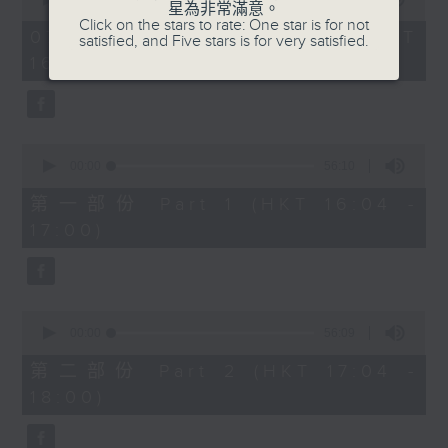
星為非常滿意。
of
1750 - 1800
Click on the stars to rate: One star is for not
1
07/08/2026 - 足本 Full (HKT
satisfied, and Five stars is for very satisfied.
hour,
流行的歲月
16:04 - 18:00)
51
minutes,
陳潔靈
59
seconds
星星月亮太陽
0
seconds
00:00
56:10
of
56
第一部份 Part 1 (HKT 16:04 -
minutes,
17:00)
10
seconds
0
seconds
00:00
56:09
of
56
第二部份 Part 2 (HKT 17:04 -
minutes,
18:00)
9
seconds