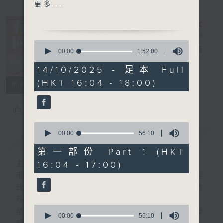
1600-1750 接聽聽眾電話時
更多...
段 請致電 1872312
1750 - 1800
0
流行的歲月
有你同行
電台直播
seconds
00:00
1:52:00
of
謝雷
1
14/10/2025 - 足本 Full
FACEBOOK
聯絡
苦酒滿杯
hour,
(HKT 16:04 - 18:00)
52
所有集數
minutes,
0
seconds
您喜歡這個節目嗎?
0
seconds
00:00
56:10
簡介
GIST
of
56
第一部份 Part 1 (HKT
minutes,
16:04 - 17:00)
主持人：李仁傑
10
seconds
用心挑選經典金曲，細心聆聽你的故事，歡迎
致電1872312，與你一齊創造屬於我們的歲
月留聲。
0
星期一至五：《流行的歲月經典重現》重溫樂
seconds
00:00
56:10