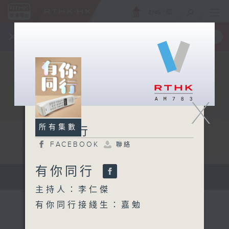
ENG
/
簡
×
全新 RTHK On The Go
取得
一手掌握 RTHK 電台、電視節目
X
所有集數
有你同行
FACEBOOK
聯絡
有你同行
有你同行...
主持人：李仁傑
有你同行接綫生：嘉勉