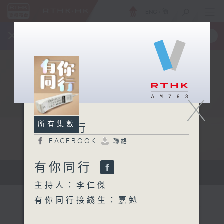
ENG
/
簡
×
全新 RTHK On The Go
取得
一手掌握 RTHK 電台、電視節目
X
所有集數
有你同行
FACEBOOK
聯絡
有你同行
有你同行...
主持人：李仁傑
有你同行接綫生：嘉勉