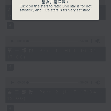
星為非常滿意。
of
1750 - 1800
Click on the stars to rate: One star is for not
1
07/08/2026 - 足本 Full (HKT
satisfied, and Five stars is for very satisfied.
hour,
流行的歲月
16:04 - 18:00)
51
minutes,
陳潔靈
59
seconds
星星月亮太陽
0
seconds
00:00
56:10
of
56
第一部份 Part 1 (HKT 16:04 -
minutes,
17:00)
10
seconds
0
seconds
00:00
56:09
of
56
第二部份 Part 2 (HKT 17:04 -
minutes,
18:00)
9
seconds