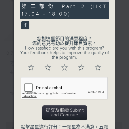
of
壇前輩巨星的音樂人生。
56
第二部份 Part 2 (HKT
逢星期三：《有你有健康》有醫生帶給你健康
minutes,
更多...
17:04 - 18:00)
10
資訊。
seconds
逢星期四：《金句王》既幽默又啜核。
逢星期五：《你個乖孫聽乜歌》邀請新進歌手
最新
LATEST
介紹新音樂作品，助聽眾了解流行音樂。
您對這個節目的滿意程度？
您的意見有助於提升節目質素。
How satisfied are you with this program?
李仁傑主持星期一和二，梁學曦主持星期三，
Your feedback helps to improve the quality of
07/08/2026
呂文儀主持星期四，黃好婷主持星期五。
the program.
有你同行
☆
☆
☆
☆
☆
有你同行接綫生 : 嘉勉
1600 - 1630
你個乖孫聽乜歌 - 谷婭溦 愛自己啊
更多...
提交及繼續 Submit
1630 - 1750 接聽聽眾電話時段
and Continue
請致電 1872312
0
點擊星星進行評分：一顆星為不滿意，五顆
seconds
00:00
1:51:59