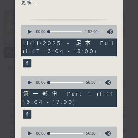
1600-1750 接聽聽眾電話時
更多...
段 請致電 1872312
1750 - 1800
0
流行的歲月
有你同行
電台直播
seconds
00:00
1:52:00
of
華娃
1
11/11/2025 - 足本 Full
FACEBOOK
聯絡
郎有心
hour,
(HKT 16:04 - 18:00)
52
所有集數
minutes,
0
seconds
您喜歡這個節目嗎?
0
seconds
00:00
56:10
簡介
GIST
of
56
第一部份 Part 1 (HKT
minutes,
16:04 - 17:00)
主持人：李仁傑
10
seconds
用心挑選經典金曲，細心聆聽你的故事，歡迎
致電1872312，與你一齊創造屬於我們的歲
月留聲。
0
星期一至五：《流行的歲月經典重現》重溫樂
seconds
00:00
56:10