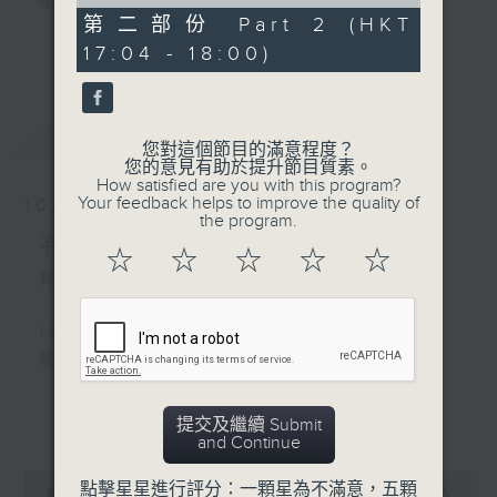
of
壇前輩巨星的音樂人生。
56
第二部份 Part 2 (HKT
逢星期三：《有你有健康》有醫生帶給你健康
minutes,
更多...
17:04 - 18:00)
9
資訊。
seconds
逢星期四：《金句王》既幽默又啜核。
逢星期五：《你個乖孫聽乜歌》邀請新進歌手
最新
LATEST
介紹新音樂作品，助聽眾了解流行音樂。
您對這個節目的滿意程度？
您的意見有助於提升節目質素。
How satisfied are you with this program?
李仁傑主持星期一和二，梁學曦主持星期三，
Your feedback helps to improve the quality of
10/08/2026
呂文儀主持星期四，黃好婷主持星期五。
the program.
有你同行
☆
☆
☆
☆
☆
有你同行接綫生：文儀
1600 -1630
黎彼得特輯
1630-1750
更多...
提交及繼續 Submit
接聽聽眾電話時段 請致電 1872312
and Continue
0
點擊星星進行評分：一顆星為不滿意，五顆
1750 - 1800
seconds
00:00
1:52:00