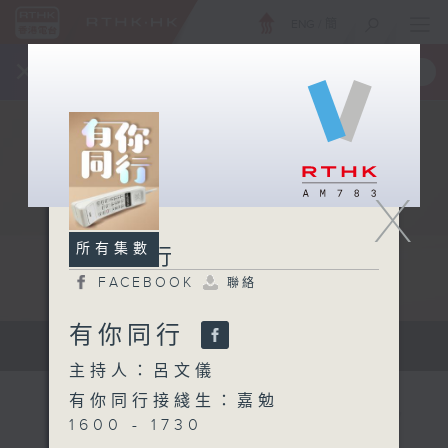
ENG
/
簡
×
全新 RTHK On The Go
取得
一手掌握 RTHK 電台、電視節目
X
所有集數
有你同行
FACEBOOK
聯絡
有你同行
有你同行...
主持人：呂文儀
有你同行接綫生：嘉勉
1600 - 1730