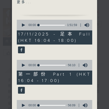
接聽聽眾電話時段
更多...
請致電 1872312
1750 - 1800
0
流行的歲月
有你同行
電台直播
seconds
00:00
1:51:59
of
華娃 青春舞曲
1
17/11/2025 - 足本 Full
FACEBOOK
聯絡
hour,
(HKT 16:04 - 18:00)
51
所有集數
minutes,
59
seconds
您喜歡這個節目嗎?
0
seconds
00:00
56:10
簡介
GIST
of
56
第一部份 Part 1 (HKT
minutes,
16:04 - 17:00)
主持人：呂文儀
10
seconds
用心挑選經典金曲，細心聆聽你的故事，歡迎
致電1872312，與你一齊創造屬於我們的歲
月留聲。
0
星期一至五：《流行的歲月經典重現》重溫樂
seconds
00:00
56:09