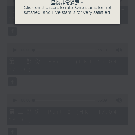
星為非常滿意。
of
流行的歲月
Click on the stars to rate: One star is for not
1
10/08/2026 - 足本 Full (HKT
satisfied, and Five stars is for very satisfied.
hour,
朱咪咪 -送到你身邊
16:04 - 18:00)
52
minutes,
0
seconds
0
seconds
00:00
56:10
of
56
第一部份 Part 1 (HKT 16:04 -
minutes,
17:00)
10
seconds
0
seconds
00:00
56:09
of
56
第二部份 Part 2 (HKT 17:04 -
minutes,
18:00)
9
seconds