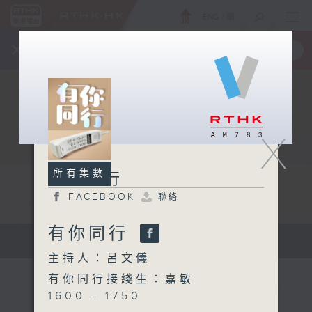
ENG
/
簡
×
全新 RTHK On The Go
取得
一手掌握 RTHK 電台、電視節目
X
所有集數
有你同行
FACEBOOK
聯絡
有你同行
有你同行...
主持人：呂文儀
有你同行接綫生：嘉敏
1600 - 1750