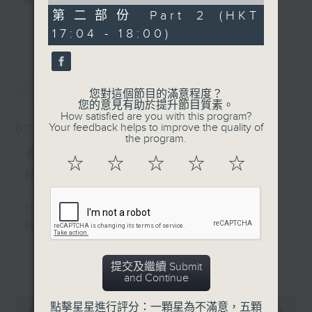
of
壇前輩巨星的音樂人生。
56
第二部份 Part 2 (HKT
逢星期三：《有你有健康》有醫生帶給你健康
minutes,
更多...
17:04 - 18:00)
9
資訊。
seconds
逢星期四：《金句王》既幽默又啜核。
逢星期五：《你個乖孫聽乜歌》邀請新進歌手
最新
LATEST
介紹新音樂作品，助聽眾了解流行音樂。
您對這個節目的滿意程度？
您的意見有助於提升節目質素。
How satisfied are you with this program?
李仁傑主持星期一和二，梁學曦主持星期三，
Your feedback helps to improve the quality of
07/08/2026
呂文儀主持星期四，黃好婷主持星期五。
the program.
有你同行
☆
☆
☆
☆
☆
有你同行接綫生 : 嘉勉
1600 - 1630
你個乖孫聽乜歌 - 谷婭溦 愛自己啊
更多...
提交及繼續 Submit
1630 - 1750 接聽聽眾電話時段
and Continue
請致電 1872312
0
點擊星星進行評分：一顆星為不滿意，五顆
seconds
00:00
1:51:59