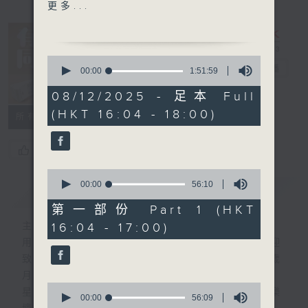
接聽聽眾電話時段
更多...
請致電 1872312
1750 - 1800
0
流行的歲月
有你同行
電台直播
seconds
00:00
1:51:59
of
伍衛國 田園春夢
1
08/12/2025 - 足本 Full
FACEBOOK
聯絡
hour,
(HKT 16:04 - 18:00)
51
所有集數
minutes,
59
seconds
您喜歡這個節目嗎?
0
seconds
00:00
56:10
簡介
GIST
of
56
第一部份 Part 1 (HKT
minutes,
16:04 - 17:00)
主持人：呂文儀
10
seconds
用心挑選經典金曲，細心聆聽你的故事，歡迎
致電1872312，與你一齊創造屬於我們的歲
月留聲。
0
星期一至五：《流行的歲月經典重現》重溫樂
seconds
00:00
56:09