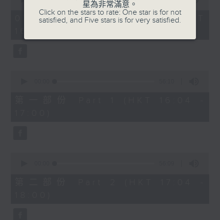
星為非常滿意。
of
1750 - 1800
Click on the stars to rate: One star is for not
1
07/08/2026 - 足本 Full (HKT
satisfied, and Five stars is for very satisfied.
hour,
流行的歲月
16:04 - 18:00)
51
minutes,
陳潔靈
59
seconds
星星月亮太陽
0
seconds
00:00
56:10
of
56
第一部份 Part 1 (HKT 16:04 -
minutes,
17:00)
10
seconds
0
seconds
00:00
56:09
of
56
第二部份 Part 2 (HKT 17:04 -
minutes,
18:00)
9
seconds