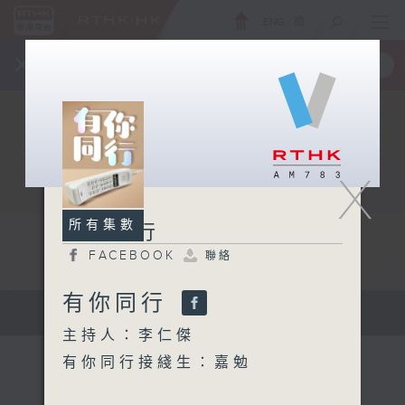
ENG
/
簡
×
全新 RTHK On The Go
取得
一手掌握 RTHK 電台、電視節目
X
所有集數
有你同行
FACEBOOK
聯絡
有你同行
有你同行...
主持人：李仁傑
有你同行接綫生：嘉勉