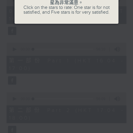
星為非常滿意。
of
1750 - 1800
Click on the stars to rate: One star is for not
1
07/08/2026 - 足本 Full (HKT
satisfied, and Five stars is for very satisfied.
hour,
流行的歲月
16:04 - 18:00)
51
minutes,
陳潔靈
59
seconds
星星月亮太陽
0
seconds
00:00
56:10
of
56
第一部份 Part 1 (HKT 16:04 -
minutes,
17:00)
10
seconds
0
seconds
00:00
56:09
of
56
第二部份 Part 2 (HKT 17:04 -
minutes,
18:00)
9
seconds