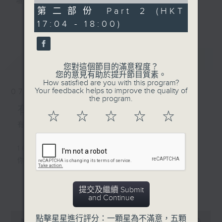
of
壇前輩巨星的音樂人生。
56
第二部份 Part 2 (HKT
逢星期三：《有你有健康》有醫生帶給你健康
minutes,
更多...
17:04 - 18:00)
10
資訊。
seconds
逢星期四：《金句王》既幽默又啜核。
逢星期五：《你個乖孫聽乜歌》邀請新進歌手
最新
LATEST
介紹新音樂作品，助聽眾了解流行音樂。
您對這個節目的滿意程度？
您的意見有助於提升節目質素。
How satisfied are you with this program?
李仁傑主持星期一和二，梁學曦主持星期三，
Your feedback helps to improve the quality of
07/08/2026
呂文儀主持星期四，黃好婷主持星期五。
the program.
有你同行
☆
☆
☆
☆
☆
有你同行接綫生 : 嘉勉
1600 - 1630
你個乖孫聽乜歌 - 谷婭溦 愛自己啊
更多...
提交及繼續 Submit
1630 - 1750 接聽聽眾電話時段
and Continue
請致電 1872312
0
點擊星星進行評分：一顆星為不滿意，五顆
seconds
00:00
1:51:59