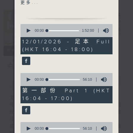
1600 -17:30 接聽聽眾電話
更多...
時段 請致電 1872312
1700 - 1730
0
長者道路安全123問答遊戲
有你同行
電台直播
seconds
00:00
1:52:00
of
1
12/01/2026 - 足本 Full
FACEBOOK
聯絡
1730-1800
hour,
(HKT 16:04 - 18:00)
52
廣播劇：《龍歸故里》第二
所有集數
minutes,
季 第一集
0
seconds
您喜歡這個節目嗎?
流行的歲月
0
關菊英 - 知己同心
seconds
00:00
56:10
簡介
GIST
of
56
第一部份 Part 1 (HKT
minutes,
16:04 - 17:00)
主持人：李仁傑
10
seconds
用心挑選經典金曲，細心聆聽你的故事，歡迎
致電1872312，與你一齊創造屬於我們的歲
月留聲。
0
星期一至五：《流行的歲月經典重現》重溫樂
seconds
00:00
56:10