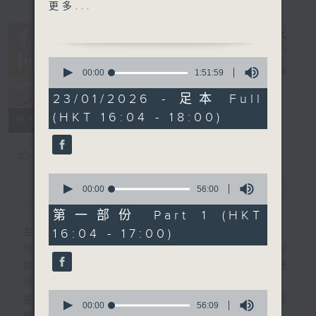
1640 - 1700 你個乖孫聽乜
更多...
歌 - 陳懿 曾已失去了一切
1630-1730
0
接聽聽眾電話時段
有你同行
電台直播
seconds
00:00
1:51:59
of
請致電 1872312
1
23/01/2026 - 足本 Full
FACEBOOK
聯絡
hour,
(HKT 16:04 - 18:00)
51
1700 - 1730
所有集數
minutes,
長者道路安全123問答遊戲
59
seconds
您喜歡這個節目嗎?
1730-1800
0
廣播劇：《龍歸故里》第三
seconds
00:00
56:00
簡介
GIST
of
季 第五集
56
第一部份 Part 1 (HKT
minutes,
16:04 - 17:00)
主持人：梁學曦
0
流行的歲月
seconds
用心挑選經典金曲，細心聆聽你的故事，歡迎
薰妮 - 漁港的海風
致電1872312，與你一齊創造屬於我們的歲
月留聲。
0
星期一至五：《流行的歲月經典重現》重溫樂
seconds
00:00
56:09