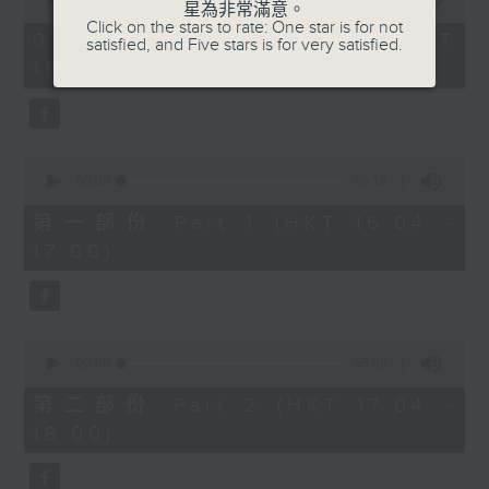
星為非常滿意。
of
1750 - 1800
Click on the stars to rate: One star is for not
1
07/08/2026 - 足本 Full (HKT
satisfied, and Five stars is for very satisfied.
hour,
流行的歲月
16:04 - 18:00)
51
minutes,
陳潔靈
59
seconds
星星月亮太陽
0
seconds
00:00
56:10
of
56
第一部份 Part 1 (HKT 16:04 -
minutes,
17:00)
10
seconds
0
seconds
00:00
56:09
of
56
第二部份 Part 2 (HKT 17:04 -
minutes,
18:00)
9
seconds