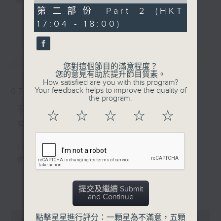
of
壇前輩巨星的音樂人生。
56
第二部份 Part 2 (HKT
逢星期三：《有你有健康》有醫生帶給你健康
minutes,
更多...
17:04 - 18:00)
9
資訊。
seconds
逢星期四：《金句王》既幽默又啜核。
逢星期五：《你個乖孫聽乜歌》邀請新進歌手
最新
LATEST
介紹新音樂作品，助聽眾了解流行音樂。
您對這個節目的滿意程度？
您的意見有助於提升節目質素。
How satisfied are you with this program?
李仁傑主持星期一和二，梁學曦主持星期三，
Your feedback helps to improve the quality of
07/08/2026
呂文儀主持星期四，黃好婷主持星期五。
the program.
有你同行
☆
☆
☆
☆
☆
有你同行接綫生 : 嘉勉
1600 - 1630
你個乖孫聽乜歌 - 谷婭溦 愛自己啊
更多...
提交及繼續 Submit
1630 - 1750 接聽聽眾電話時段
and Continue
請致電 1872312
0
點擊星星進行評分：一顆星為不滿意，五顆
seconds
00:00
1:51:59