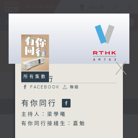
ENG
/
簡
×
全新 RTHK On The Go
取得
一手掌握 RTHK 電台、電視節目
X
所有集數
有你同行
FACEBOOK
聯絡
有你同行
有你同行...
主持人：梁學曦
有你同行接綫生：嘉勉