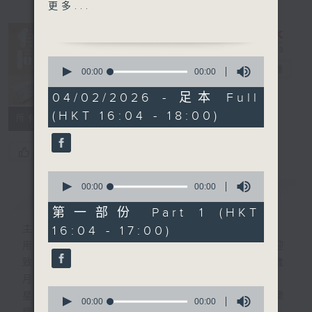
1600 - 1700 有你有健康 -
更多...
農曆新年注意事項 (西醫)(2)
普通科莫昆洋醫生
0
1700 - 1730
有你同行
電台直播
seconds
00:00
00:00
of
接聽聽眾電話時段
0
04/02/2026 - 足本 Full
FACEBOOK
聯絡
請致電 1872312
seconds
(HKT 16:04 - 18:00)
1730 - 1800
所有集數
長者道路安全123問答遊戲
您喜歡這個節目嗎?
流行的歲月 薰妮 - 故鄉的雨
0
seconds
00:00
00:00
簡介
GIST
of
0
第一部份 Part 1 (HKT
seconds
16:04 - 17:00)
主持人：呂文儀
用心挑選經典金曲，細心聆聽你的故事，歡迎
致電1872312，與你一齊創造屬於我們的歲
月留聲。
0
星期一至五：《流行的歲月經典重現》重溫樂
seconds
00:00
00:00