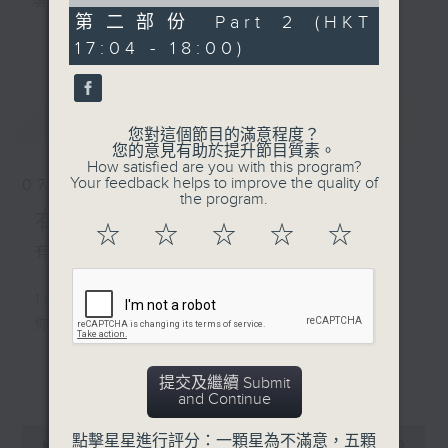
of
壇前輩巨星的音樂人生。
0
第二部份 Part 2 (HKT
逢星期三：《有你有健康》有醫生帶給你健康
seconds
更多...
17:04 - 18:00)
資訊。
逢星期四：《金句王》既幽默又啜核。
逢星期五：《你個乖孫聽乜歌》邀請新進歌手
最新
LATEST
介紹新音樂作品，助聽眾了解流行音樂。
您對這個節目的滿意程度？
您的意見有助於提升節目質素。
How satisfied are you with this program?
李仁傑主持星期一和二，梁學曦主持星期三，
Your feedback helps to improve the quality of
07/08/2026
呂文儀主持星期四，黃好婷主持星期五。
the program.
有你同行
☆
☆
☆
☆
☆
有你同行接綫生 : 嘉勉
1600 - 1630
你個乖孫聽乜歌 - 谷婭溦 愛自己啊
更多...
提交及繼續 Submit
1630 - 1750 接聽聽眾電話時段
and Continue
請致電 1872312
0
點擊星星進行評分：一顆星為不滿意，五顆
seconds
00:00
1:51:59