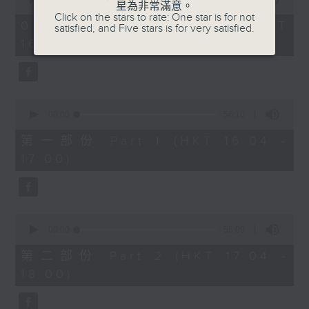
星為非常滿意。
of
1750 - 1800
Click on the stars to rate: One star is for not
1
07/08/2026 - 足本 Full (HKT
satisfied, and Five stars is for very satisfied.
hour,
流行的歲月
16:04 - 18:00)
51
minutes,
陳潔靈
59
seconds
星星月亮太陽
0
seconds
00:00
56:10
of
56
第一部份 Part 1 (HKT 16:04 -
minutes,
17:00)
10
seconds
0
seconds
00:00
56:09
of
56
第二部份 Part 2 (HKT 17:04 -
minutes,
18:00)
9
seconds