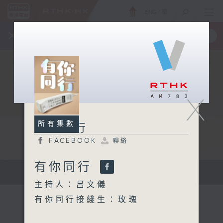
ENG
/
簡
×
全新 RTHK On The Go
取得
一手掌握 RTHK 電台、電視節目
X
所有集數
有你同行
FACEBOOK
聯絡
有你同行
有你同行...
主持人：呂文儀
有你同行接綫生：玫瑰