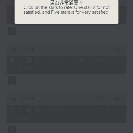
星為非常滿意。
of
1750 - 1800
Click on the stars to rate: One star is for not
1
07/08/2026 - 足本 Full (HKT
satisfied, and Five stars is for very satisfied.
hour,
流行的歲月
16:04 - 18:00)
51
minutes,
陳潔靈
59
seconds
星星月亮太陽
0
seconds
00:00
56:10
of
56
第一部份 Part 1 (HKT 16:04 -
minutes,
17:00)
10
seconds
0
seconds
00:00
56:09
of
56
第二部份 Part 2 (HKT 17:04 -
minutes,
18:00)
9
seconds