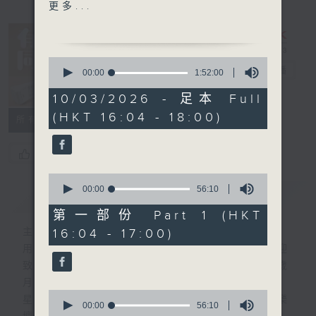
1600 -17:30 接聽聽眾電話
更多...
時段 請致電 1872312
流行的歲月
0
袁麗嫦 - 百厭仔唔肯吔飯
有你同行
電台直播
seconds
00:00
1:52:00
of
1
10/03/2026 - 足本 Full
FACEBOOK
聯絡
hour,
(HKT 16:04 - 18:00)
52
所有集數
minutes,
0
seconds
您喜歡這個節目嗎?
0
seconds
00:00
56:10
簡介
GIST
of
56
第一部份 Part 1 (HKT
minutes,
16:04 - 17:00)
主持人：呂文儀
10
seconds
用心挑選經典金曲，細心聆聽你的故事，歡迎
致電1872312，與你一齊創造屬於我們的歲
月留聲。
0
星期一至五：《流行的歲月經典重現》重溫樂
seconds
00:00
56:10