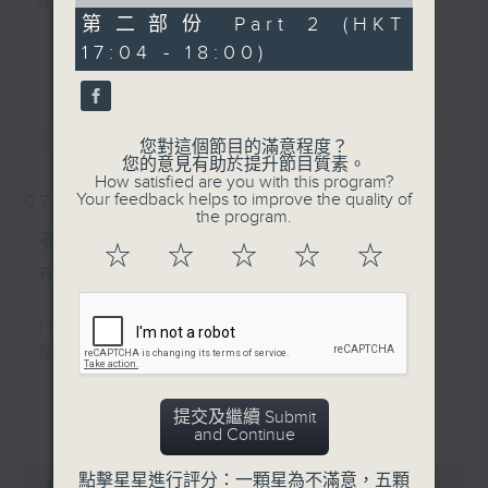
of
壇前輩巨星的音樂人生。
56
第二部份 Part 2 (HKT
逢星期三：《有你有健康》有醫生帶給你健康
minutes,
更多...
17:04 - 18:00)
10
資訊。
seconds
逢星期四：《金句王》既幽默又啜核。
逢星期五：《你個乖孫聽乜歌》邀請新進歌手
最新
LATEST
介紹新音樂作品，助聽眾了解流行音樂。
您對這個節目的滿意程度？
您的意見有助於提升節目質素。
How satisfied are you with this program?
李仁傑主持星期一和二，梁學曦主持星期三，
Your feedback helps to improve the quality of
07/08/2026
呂文儀主持星期四，黃好婷主持星期五。
the program.
有你同行
☆
☆
☆
☆
☆
有你同行接綫生 : 嘉勉
1600 - 1630
你個乖孫聽乜歌 - 谷婭溦 愛自己啊
更多...
提交及繼續 Submit
1630 - 1750 接聽聽眾電話時段
and Continue
請致電 1872312
0
點擊星星進行評分：一顆星為不滿意，五顆
seconds
00:00
1:51:59