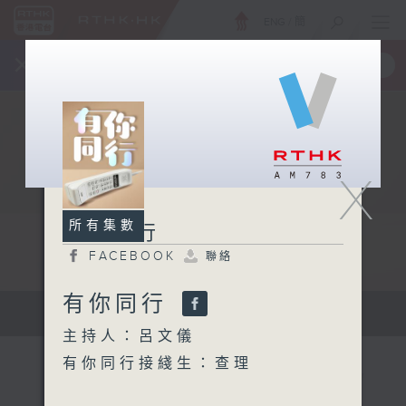
ENG
/
簡
×
全新 RTHK On The Go
取得
一手掌握 RTHK 電台、電視節目
X
所有集數
有你同行
FACEBOOK
聯絡
有你同行
有你同行...
主持人：呂文儀
有你同行接綫生：查理