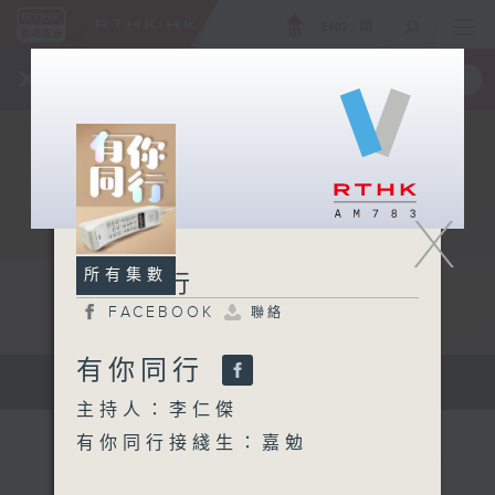
ENG
/
簡
×
全新 RTHK On The Go
取得
一手掌握 RTHK 電台、電視節目
X
所有集數
有你同行
FACEBOOK
聯絡
有你同行
有你同行...
主持人：李仁傑
有你同行接綫生：嘉勉