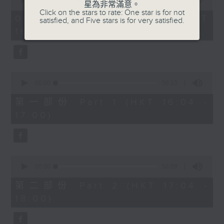
星為非常滿意。
of
1750 - 1800
Click on the stars to rate: One star is for not
1
06/08/2026 - 足本 Full (HKT
satisfied, and Five stars is for very satisfied.
hour,
流行的歲月
16:04 - 18:00)
51
minutes,
陳潔靈 - 也許世事如此
59
seconds
0
seconds
00:00
56:10
of
56
第一部份 Part 1 (HKT 16:04 -
minutes,
17:00)
10
seconds
0
seconds
00:00
56:09
of
56
第二部份 Part 2 (HKT 17:04 -
minutes,
18:00)
9
seconds