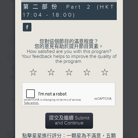
of
壇前輩巨星的音樂人生。
56
第二部份 Part 2 (HKT
逢星期三：《有你有健康》有醫生帶給你健康
minutes,
更多...
17:04 - 18:00)
9
資訊。
seconds
逢星期四：《金句王》既幽默又啜核。
逢星期五：《你個乖孫聽乜歌》邀請新進歌手
最新
LATEST
介紹新音樂作品，助聽眾了解流行音樂。
您對這個節目的滿意程度？
您的意見有助於提升節目質素。
How satisfied are you with this program?
李仁傑主持星期一和二，梁學曦主持星期三，
Your feedback helps to improve the quality of
06/08/2026
呂文儀主持星期四，黃好婷主持星期五。
the program.
有你同行
☆
☆
☆
☆
☆
有你同行接綫生：嘉勉
1600-1630
金句王
1630 - 1750
更多...
提交及繼續 Submit
接聽聽眾電話時段
and Continue
請致電 1872312
0
點擊星星進行評分：一顆星為不滿意，五顆
seconds
00:00
1:51:59