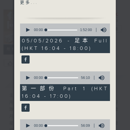
1600 -17:30 接聽聽眾電話
更多...
時段 請致電 1872312
流行的歲月
0
雷安娜 - 跳出掌聲背後
有你同行
電台直播
seconds
00:00
1:52:00
of
1
05/05/2026 - 足本 Full
FACEBOOK
聯絡
hour,
(HKT 16:04 - 18:00)
52
所有集數
minutes,
0
seconds
您喜歡這個節目嗎?
0
seconds
00:00
56:10
簡介
GIST
of
56
第一部份 Part 1 (HKT
minutes,
16:04 - 17:00)
主持人：李仁傑
10
seconds
用心挑選經典金曲，細心聆聽你的故事，歡迎
致電1872312，與你一齊創造屬於我們的歲
月留聲。
0
星期一至五：《流行的歲月經典重現》重溫樂
seconds
00:00
56:09